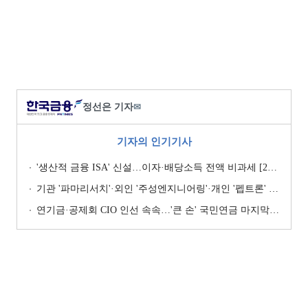
정선은 기자
✉
기자의 인기기사
'생산적 금융 ISA' 신설…이자·배당소득 전액 비과세 [2026 세제개편안]
기관 '파마리서치'·외인 '주성엔지니어링'·개인 '펩트론' 1위 [주간 코스닥 순매수- 2026년 7월27일~7월31일]
연기금·공제회 CIO 인선 속속…'큰 손' 국민연금 마지막 타자