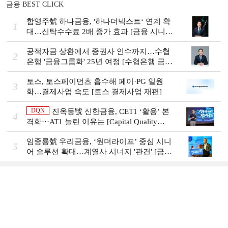
금융 BEST CLICK
함영주號 하나금융, '하나더넥스트‘ 연계 확
1
대…신탁수수료 2배 증가 효과 [금융 시니어
비즈니스 돋보기]
공적자금 상환에서 증권사 인수까지…수협
2
은행 '금융그룹화' 25년 여정 [수협은행 금융
그룹의 꿈①]
토스, 토스페이먼츠 흡수해 페이·PG 일원
3
화…결제사업 속도 [토스 결제사업 재편]
DQN
진옥동號 신한금융, CET1 ‘활용’ 본
4
격화···AT1 늘린 이유는 [Capital Quality
Review]
임종룡號 우리금융, ‘원더라이프’ 중심 시니
5
어 솔루션 확대…계열사 시너지 '관건' [금융
시니어 비즈니스 돋보기]