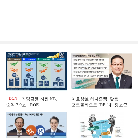
DQN
리딩금융 지킨 KB,
이호성號 하나은행, 맞춤
순익 3.9조…ROE·
포트폴리오로 IRP 1위 정조준
비용효율성까지 선두 [2026
[은행권 연금 방어전]
이
상반기 금융 리그테이블]