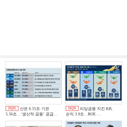
DQN
DQN
산은 6.55조·기은
리딩금융 지킨 KB,
5.56조…‘생산적 금융ʼ 공급
순익 3.9조…ROE·
박차 [은행권 자금조달 전략]
비용효율성까지 선두 [2026
상반기 금융 리그테이블]