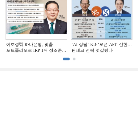
이호성號 하나은행, 맞춤
‘AI 상담’ KB·‘오픈 API’ 신한…
포트폴리오로 IRP 1위 정조준
핀테크 전략 엇갈렸다
[은행권 연금 방어전]