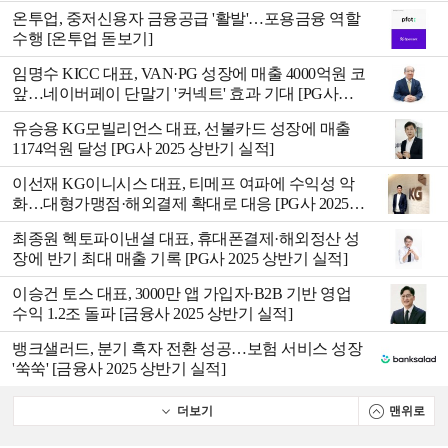
온투업, 중저신용자 금융공급 '활발'…포용금융 역할
수행 [온투업 돋보기]
임명수 KICC 대표, VAN·PG 성장에 매출 4000억원 코
앞…네이버페이 단말기 '커넥트' 효과 기대 [PG사
2025 상반기 실적]
유승용 KG모빌리언스 대표, 선불카드 성장에 매출
1174억원 달성 [PG사 2025 상반기 실적]
이선재 KG이니시스 대표, 티메프 여파에 수익성 악
화…대형가맹점·해외결제 확대로 대응 [PG사 2025
상반기 실적]
최종원 헥토파이낸셜 대표, 휴대폰결제·해외정산 성
장에 반기 최대 매출 기록 [PG사 2025 상반기 실적]
이승건 토스 대표, 3000만 앱 가입자·B2B 기반 영업
수익 1.2조 돌파 [금융사 2025 상반기 실적]
뱅크샐러드, 분기 흑자 전환 성공…보험 서비스 성장
'쑥쑥' [금융사 2025 상반기 실적]
더보기
맨위로