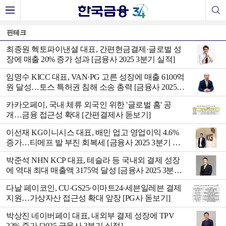
핀테크
최종원 헥토파이낸셜 대표, 간편현금결제·글로벌 성
장에 매출 20% 증가 성과 [금융사 2025 3분기 실적]
임명수 KICC 대표, VAN·PG 고른 성장에 매출 6100억
원 달성…토스 특허권 침해 소송 총력 [금융사 2025 3
분기 실적]
카카오페이, 국내 체류 외국인 위한 '글로벌 홈' 공
개…금융 접근성 확대 [간편결제사 돋보기]
이선재 KG이니시스 대표, 배민 업고 영업이익 4.6%
증가…티메프 발 부진 회복세 [금융사 2025 3분기 실
적]
박준석 NHN KCP 대표, 테슬라 등 국내외 결제 성장
에 역대 최대 매출액 3175억 달성 [금융사 2025 3분기
실적]
다날 페이코인, CU·GS25·이마트24·세븐일레븐 결제
지원…가상자산 접근성 확대 앞장 [PG사 돋보기]
박상진 네이버페이 대표, 내외부 결제 성장에 TPV
22% 증가 [2025 금융사 3분기 실적]