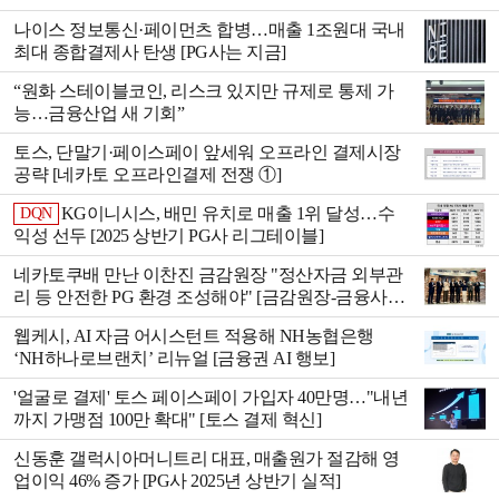
나이스 정보통신·페이먼츠 합병…매출 1조원대 국내
최대 종합결제사 탄생 [PG사는 지금]
“원화 스테이블코인, 리스크 있지만 규제로 통제 가
능…금융산업 새 기회”
토스, 단말기·페이스페이 앞세워 오프라인 결제시장
공략 [네카토 오프라인결제 전쟁 ①]
KG이니시스, 배민 유치로 매출 1위 달성…수
DQN
익성 선두 [2025 상반기 PG사 리그테이블]
네카토쿠배 만난 이찬진 금감원장 "정산자금 외부관
리 등 안전한 PG 환경 조성해야" [금감원장-금융사
CEO 간담회]
웹케시, AI 자금 어시스턴트 적용해 NH농협은행
‘NH하나로브랜치’ 리뉴얼 [금융권 AI 행보]
'얼굴로 결제' 토스 페이스페이 가입자 40만명…"내년
까지 가맹점 100만 확대" [토스 결제 혁신]
신동훈 갤럭시아머니트리 대표, 매출원가 절감해 영
업이익 46% 증가 [PG사 2025년 상반기 실적]