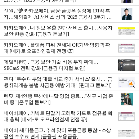
신원근號 카카오페이, 금융·플랫폼 성장에 191억 흑
자…해외결제·AI 서비스 성과 [2025 금융사 3분기 실
적]
카카오페이, 내 정보 유출 진단 서비스 출시…사용자
보안 한층 강화 [금융권 돋보기]
카카오페이, 플랫폼 파워·전세계 QR기반 영향력 확
대 [네카토 오프라인결제 전쟁 ③]
데일리펀딩, 금융 보안 기술·비용 투자 확대…
SECaaS 전략 강화 [금융권 디지털 보안]
핀다, '우수 대부업 대출 비교 중개 서비스' 출시…"금
융취약계층 불법 사금융 예방 기대" [핀테크 돋보기]
렌딧, 제4인뱅 무산에 내달 영업 종료…"신규 사업 준
비 중" [온투업 돋보기]
네이버페이, 커넥트 단말기 고혜택 카드로 점유율 확
대 총력 [네·카·토 오프라인결제 전쟁 ②]
네이버·새마을금고, 추석 맞이 포용금융 동참···소상
공인 수수료 면제 [금융권 포용금융]