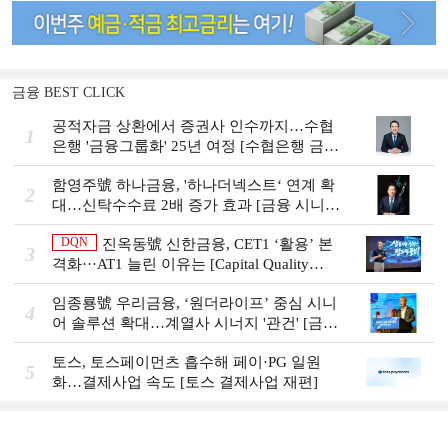
금융 BEST CLICK
공적자금 상환에서 증권사 인수까지…수협
1
은행 '금융그룹화' 25년 여정 [수협은행 금융
그룹의 꿈①]
함영주號 하나금융, '하나더넥스트‘ 연계 확
2
대…신탁수수료 2배 증가 효과 [금융 시니어
비즈니스 돋보기]
DQN
진옥동號 신한금융, CET1 ‘활용’ 본
3
격화···AT1 늘린 이유는 [Capital Quality
Review]
임종룡號 우리금융, ‘원더라이프’ 중심 시니
4
어 솔루션 확대…계열사 시너지 '관건' [금융
시니어 비즈니스 돋보기]
토스, 토스페이먼츠 흡수해 페이·PG 일원
5
화…결제사업 속도 [토스 결제사업 재편]