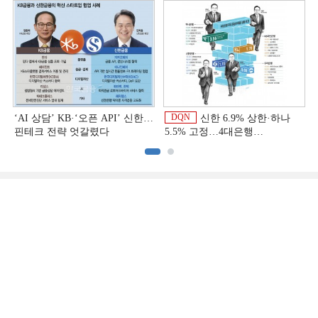
상반기 금융 리그테이블]
DQN
‘AI 상담’ KB·‘오픈 API’ 신한…
신한 6.9% 상한·하나
핀테크 전략 엇갈렸다
5.5% 고정…4대은행
중금리대출 승부수
이