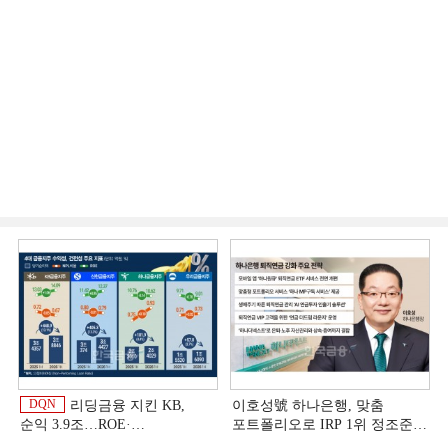
DQN
리딩금융 지킨 KB,
이호성號 하나은행, 맞춤
순익 3.9조…ROE·
포트폴리오로 IRP 1위 정조준
비용효율성까지 선두 [2026
[은행권 연금 방어전]
이