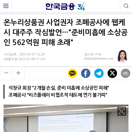
온누리상품권 사업권자 조폐공사에 웹케
시 대주주 작심발언…"준비미흡에 소상공
인 562억원 피해 초래"
기사입력 : 2025-01-07 21:29
김다민 기자
dmkim@fntimes.com
(최종수정 2025-01-08 17:14)
석창규 회장 "2개월 손실, 준비 미흡에 소상공인 피해"
조폐공사 "비즈플레이 비협조적 태도에 연기 불가피"