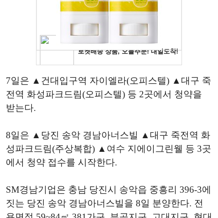
7일은 ▲건대입구역 자이엘라(오피스텔) ▲대구 죽
전역 화성파크드림(오피스텔) 등 2곳에서 청약을
받는다.
8일은 ▲당진 송악 경남아너스빌 ▲대구 죽전역 화
성파크드림(주상복합) ▲여수 지에이그린웰 등 3곳
에서 청약 접수를 시작한다.
SM경남기업은 충남 당진시 송악읍 중흥리 396-3에
짓는 당진 송악 경남아너스빌을 8일 분양한다. 전
용면적 59~84㎡ 381가구. 부곡지구, 고대지구, 현대