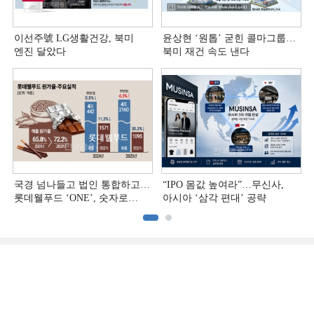
이선주號 LG생활건강, 북미
윤상현 ‘원톱ʼ 굳힌 콜마그룹…
엔진 달았다
북미 재건 속도 낸다
국경 넘나들고 법인 통합하고…
“IPO 몸값 높여라”…무신사,
롯데웰푸드 ‘ONE’, 숫자로
아시아 ‘삼각 편대’ 공략
증명하다