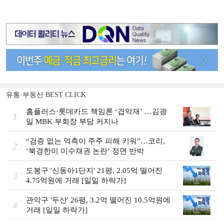
유통·부동산 BEST CLICK
홈플러스·롯데카드 책임론 ‘겹악재’ …김광
1
일 MBK 부회장 부담 커지나
“검증 없는 억측이 주주 피해 키워”…코리,
2
‘북경한미 미수채권 논란’ 정면 반박
도봉구 '신동아1단지' 21평, 2.05억 떨어진
3
4.75억원에 거래 [일일 하락가]
관악구 '두산' 26평, 3.2억 떨어진 10.5억원에
4
거래 [일일 하락가]