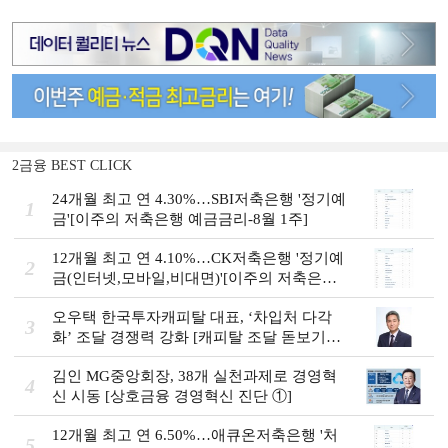
2금융 BEST CLICK
24개월 최고 연 4.30%…SBI저축은행 '정기예
1
금'[이주의 저축은행 예금금리-8월 1주]
12개월 최고 연 4.10%…CK저축은행 '정기예
2
금(인터넷,모바일,비대면)'[이주의 저축은행
예금금리-8월 1주]
오우택 한국투자캐피탈 대표, ‘차입처 다각
3
화ʼ 조달 경쟁력 강화 [캐피탈 조달 돋보기
(12)]
김인 MG중앙회장, 38개 실천과제로 경영혁
4
신 시동 [상호금융 경영혁신 진단 ①]
12개월 최고 연 6.50%…애큐온저축은행 '처
5