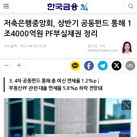
저축은행중앙회, 상반기 공동펀드 통해 1
조4000억원 PF부실채권 정리
기사입력 : 2025-06-26 10:58
김다민 기자
dmkim@fntimes.com
3, 4차 공동펀드 통해 총 여신 연체율 1.2%p ↓
부동산PF 관련 대출 연체율 5.8%p 하락 전망돼