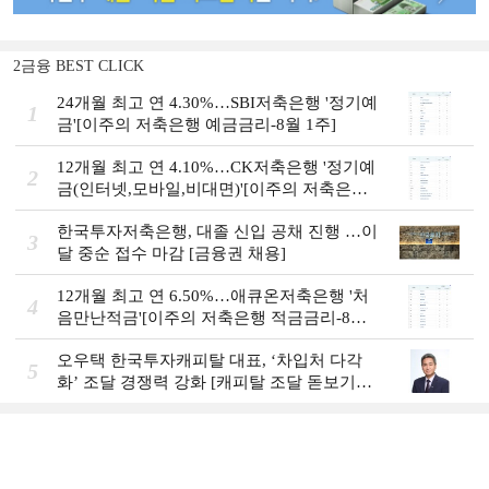
2금융 BEST CLICK
24개월 최고 연 4.30%…SBI저축은행 '정기예
1
금'[이주의 저축은행 예금금리-8월 1주]
12개월 최고 연 4.10%…CK저축은행 '정기예
2
금(인터넷,모바일,비대면)'[이주의 저축은행
예금금리-8월 1주]
한국투자저축은행, 대졸 신입 공채 진행 …이
3
달 중순 접수 마감 [금융권 채용]
12개월 최고 연 6.50%…애큐온저축은행 '처
4
음만난적금'[이주의 저축은행 적금금리-8월
1주]
오우택 한국투자캐피탈 대표, ‘차입처 다각
5
화ʼ 조달 경쟁력 강화 [캐피탈 조달 돋보기
(12)]