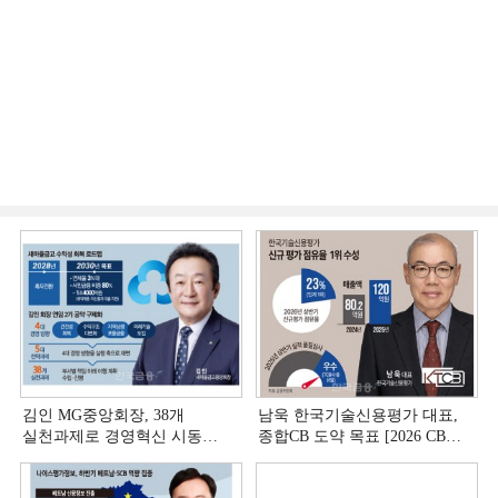
김인 MG중앙회장, 38개
남욱 한국기술신용평가 대표,
실천과제로 경영혁신 시동
종합CB 도약 목표 [2026 CB사
[상호금융 경영혁신 진단 ①]
하반기 전략 ③]