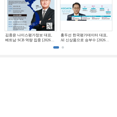
김종윤 나이스평가정보 대표,
홍두선 한국평가데이터 대표,
베트남·SCB 역량 집중 [2026
AI 신상품으로 승부수 [2026
CB사 하반기 전략 ②]
CB사 하반기 전략 ①]