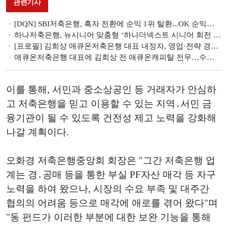
관련기사
[DQN] SBI저축은행, 흑자 전환에 순익 1위 탈환...OK 순익감소에 4위 그쳐 [2025 1분기 저축은행 리그테이블]
하나저축은행, 뉴시니어 맞춤형 ‘하나더넥스트 시니어 회전 예금’ 출시
[프로필] 김희상 애큐온저축은행 대표 내정자, 영업·전략 경험 풍부한 리테일 전문가
애큐온저축은행 대표에 김희상 전 애큐온캐피탈 전무…수익성 '사수' [금융권 CEO 인사]
이를 통해, 서민과 중소상공인 등 거래자가 안심하
고 저축은행을 믿고 이용할 수 있는 지역․서민 금
융기관이 될 수 있도록 건전성 제고 노력을 강화해
나갈 계획이다.
오화경 저축은행중앙회 회장은 "그간 저축은행 업
계는 경․공매 등을 통한 부실 PF자산 매각 등 자구
노력을 하여 왔으나, 시장의 수요 부족 및 대주간
협의의 어려움 등으로 매각에 애로를 겪어 왔다"며
"동 펀드가 이러한 부분에 대한 보완 기능을 통해