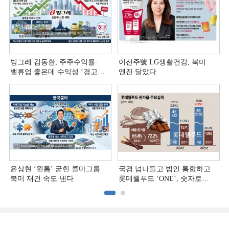
빙그레 김동환, 주주수익률·
이선주號 LG생활건강, 북미
밸류업 좋은데 수익성 ‘경고등ʼ
엔진 달았다
[정답은 TSR]
윤상현 ‘원톱ʼ 굳힌 콜마그룹…
국경 넘나들고 법인 통합하고…
북미 재건 속도 낸다
롯데웰푸드 ‘ONE’, 숫자로
증명하다