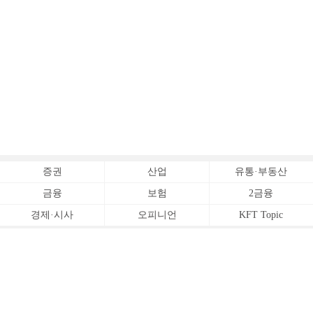
증권
산업
유통·부동산
금융
보험
2금융
경제·시사
오피니언
KFT Topic
전체서비스
Copyrightⓒ
한국금융신문 All Rights Reserved.