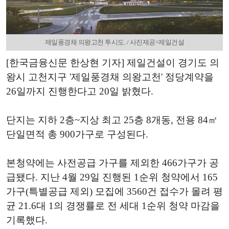
제일풍경채 의왕고천 투시도. / 사진제공=제일건설
[한국금융신문 한상현 기자] 제일건설이 경기도 의
왕시 고천지구 '제일풍경채 의왕고천' 정당계약을
26일까지 진행한다고 20일 밝혔다.
단지는 지하 2층~지상 최고 25층 8개동, 전용 84㎡
단일면적 총 900가구로 구성된다.
본청약에는 사전공급 가구를 제외한 466가구가 공
급됐다. 지난 4월 29일 진행된 1순위 청약에서 165
가구(특별공급 제외) 모집에 3560건 접수가 몰려 평
균 21.6대 1의 경쟁률로 전 세대 1순위 청약 마감을
기록했다.