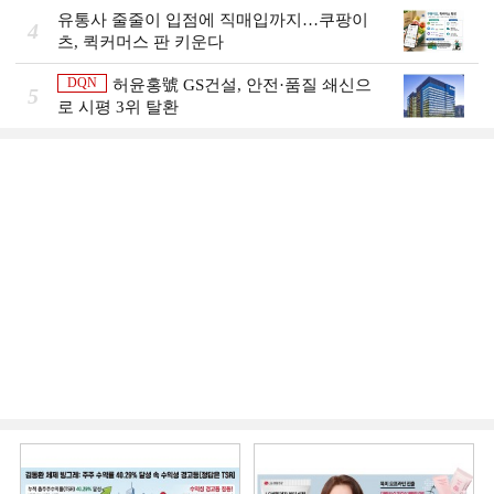
유통사 줄줄이 입점에 직매입까지…쿠팡이
4
츠, 퀵커머스 판 키운다
DQN
허윤홍號 GS건설, 안전·품질 쇄신으
5
로 시평 3위 탈환