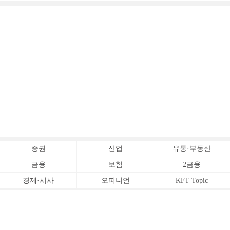
증권
산업
유통·부동산
금융
보험
2금융
경제·시사
오피니언
KFT Topic
전체서비스
Copyrightⓒ
한국금융신문 All Rights Reserved.