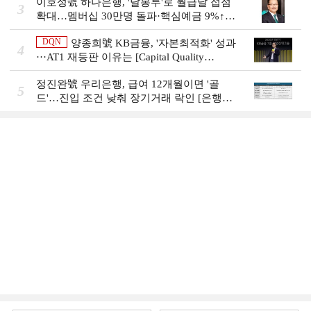
이호성號 하나은행, '달봉투'로 월급날 접점
3
확대…멤버십 30만명 돌파·핵심예금 9%↑
[은행권 머니무브 대응 전략]
DQN
양종희號 KB금융, '자본최적화' 성과
4
···AT1 재등판 이유는 [Capital Quality
Review]]
정진완號 우리은행, 급여 12개월이면 '골
5
드'…진입 조건 낮춰 장기거래 락인 [은행권
머니무브 대응 전략]