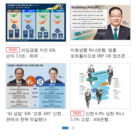
DQN
리딩금융 지킨 KB,
이호성號 하나은행, 맞춤
순익 3.9조…ROE·
포트폴리오로 IRP 1위 정조준
비용효율성까지 선두 [2026
[은행권 연금 방어전]
상반기 금융 리그테이블]
DQN
‘AI 상담’ KB·‘오픈 API’ 신한…
신한 6.9% 상한·하나
핀테크 전략 엇갈렸다
5.5% 고정…4대은행
중금리대출 승부수