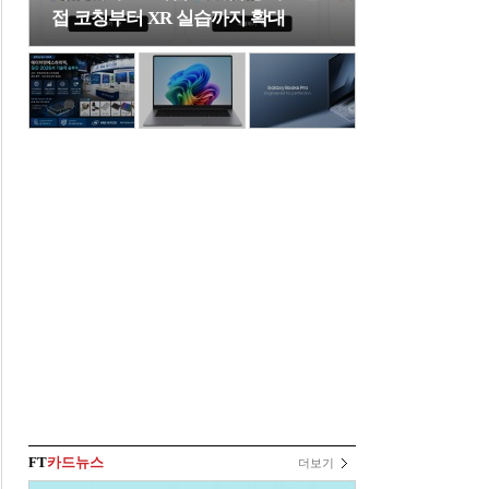
접 코칭부터 XR 실습까지 확대
FT
카드뉴스
더보기