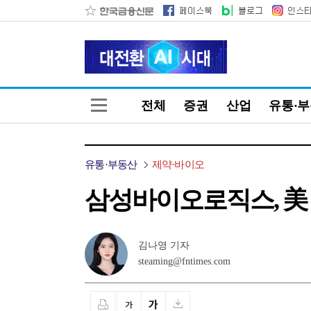
전체
증권
산업
유통·
유통·부동산
제약·바이오
삼성바이오로직스, 美 
김나영 기자
steaming@fntimes.com