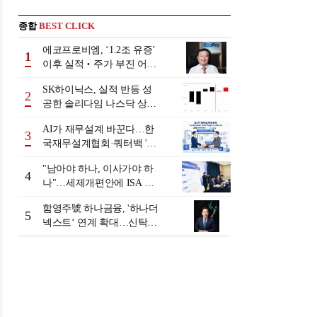
종합
BEST CLICK
에코프로비엠, ‘1.2조 유증’
1
이후 실적‧주가 부진 어쩌
나
SK하이닉스, 실적 반등 성
2
공한 솔리다임 나스닥 상장
검토
AI가 재무설계 바꾼다…한
3
국재무설계협회·쿼터백 '베
러웰스'로 생태계 구축
"남아야 하나, 이사가야 하
4
나"…세제개편안에 ISA 투
자자 셈법 복잡
함영주號 하나금융, '하나더
5
넥스트‘ 연계 확대…신탁수
수료 2배 증가 효과 [금융 시
니어 비즈니스 돋보기]