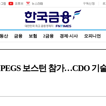
구독신청
로
부동산
금융
보험
2금융
경제·시사
오피니언
PEGS 보스턴 참가…CDO 기