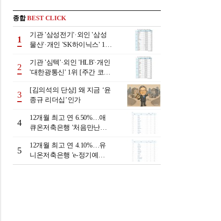
종합
BEST CLICK
기관 '삼성전기'·외인 '삼성
1
물산'·개인 'SK하이닉스' 1위
[주간 코스피 순매수- 2026
기관 '심텍'·외인 'HLB'·개인
년 8월3일~8월7일]
2
'대한광통신' 1위 [주간 코스
닥 순매수- 2026년 8월3일~8
[김의석의 단상] 왜 지금 ‘윤
월7일]
3
종규 리더십’인가
12개월 최고 연 6.50%…애
4
큐온저축은행 '처음만난적
금'[이주의 저축은행 적금금
12개월 최고 연 4.10%…유
리-8월 2주]
5
니온저축은행 'e-정기예
금'[이주의 저축은행 예금금
리-8월 2주]