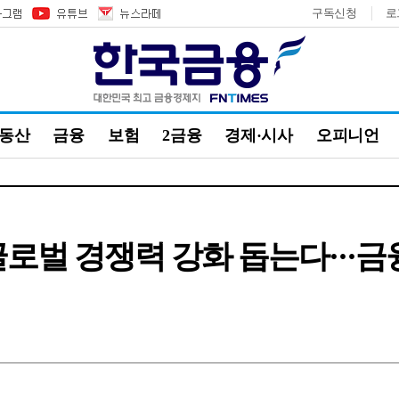
구독신청
로
부동산
금융
보험
2금융
경제·시사
오피니언
글로벌 경쟁력 강화 돕는다···금