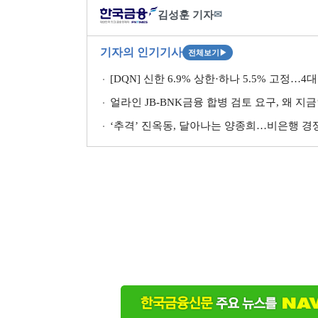
김성훈 기자
✉
기자의 인기기사
전체보기
▶
[DQN] 신한 6.9% 상한·하나 5.5% 고정
얼라인 JB-BNK금융 합병 검토 요구, 왜 지
‘추격ʼ 진옥동, 달아나는 양종희…비은행 경쟁 