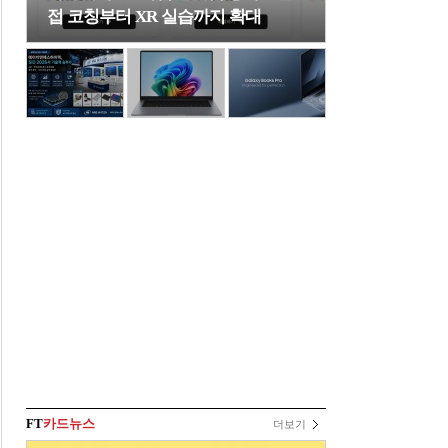
접 코칭부터 XR 실습까지 확대
FT
카드뉴스
더보기