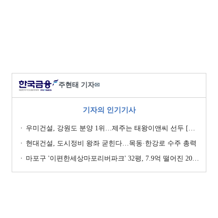
주현태 기자
✉
기자의 인기기사
우미건설, 강원도 분양 1위…제주는 태왕이앤씨 선두 [이 지역 분양왕-강원·제주]
현대건설, 도시정비 왕좌 굳힌다…목동·한강로 수주 총력
마포구 '이편한세상마포리버파크' 32평, 7.9억 떨어진 20.4억원에 거래 [일일 하락가]