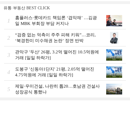
유통·부동산 BEST CLICK
홈플러스·롯데카드 책임론 ‘겹악재’ …김광
1
일 MBK 부회장 부담 커지나
“검증 없는 억측이 주주 피해 키워”…코리,
2
‘북경한미 미수채권 논란’ 정면 반박
관악구 '두산' 26평, 3.2억 떨어진 10.5억원에
3
거래 [일일 하락가]
도봉구 '신동아1단지' 21평, 2.05억 떨어진
4
4.75억원에 거래 [일일 하락가]
제일·우미건설, 나란히 톱20…호남권 건설사
5
성장공식 통했나