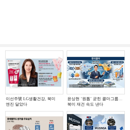
이선주號 LG생활건강, 북미
윤상현 ‘원톱ʼ 굳힌 콜마그룹…
엔진 달았다
북미 재건 속도 낸다