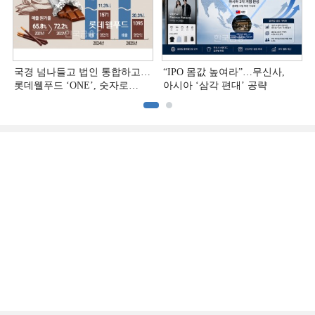
국경 넘나들고 법인 통합하고…
“IPO 몸값 높여라”…무신사,
롯데웰푸드 ‘ONE’, 숫자로
아시아 ‘삼각 편대’ 공략
증명하다