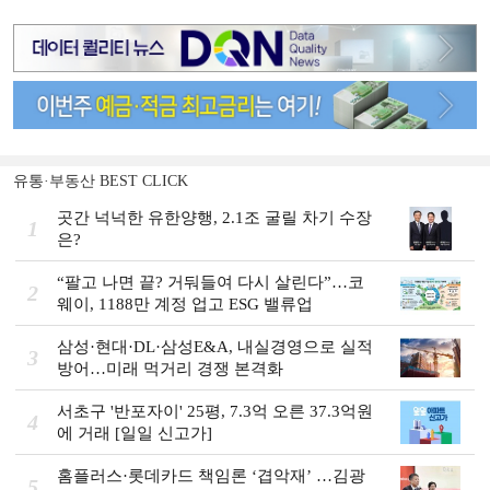
유통·부동산 BEST CLICK
곳간 넉넉한 유한양행, 2.1조 굴릴 차기 수장
1
은?
“팔고 나면 끝? 거둬들여 다시 살린다”…코
2
웨이, 1188만 계정 업고 ESG 밸류업
삼성·현대·DL·삼성E&A, 내실경영으로 실적
3
방어…미래 먹거리 경쟁 본격화
서초구 '반포자이' 25평, 7.3억 오른 37.3억원
4
에 거래 [일일 신고가]
홈플러스·롯데카드 책임론 ‘겹악재’ …김광
5