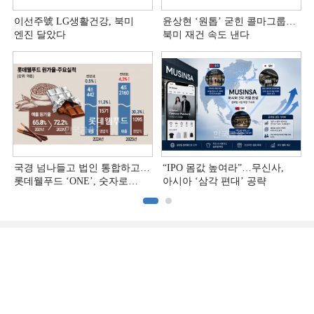
이선주號 LG생활건강, 북미
윤상현 ‘원톱ʼ 굳힌 콜마그룹…
엔진 달았다
북미 재건 속도 낸다
국경 넘나들고 법인 통합하고…
“IPO 몸값 높여라”…무신사,
롯데웰푸드 ‘ONE’, 숫자로
아시아 ‘삼각 편대’ 공략
증명하다