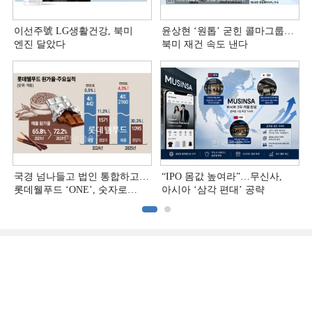
이선주號 LG생활건강, 북미
윤상현 ‘원톱ʼ 굳힌 콜마그룹…
엔진 달았다
북미 재건 속도 낸다
국경 넘나들고 법인 통합하고…
“IPO 몸값 높여라”…무신사,
롯데웰푸드 ‘ONE’, 숫자로
아시아 ‘삼각 편대’ 공략
증명하다