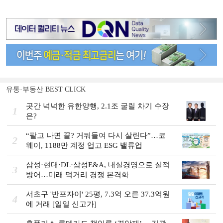
유통·부동산 BEST CLICK
곳간 넉넉한 유한양행, 2.1조 굴릴 차기 수장
1
은?
“팔고 나면 끝? 거둬들여 다시 살린다”…코
2
웨이, 1188만 계정 업고 ESG 밸류업
삼성·현대·DL·삼성E&A, 내실경영으로 실적
3
방어…미래 먹거리 경쟁 본격화
서초구 '반포자이' 25평, 7.3억 오른 37.3억원
4
에 거래 [일일 신고가]