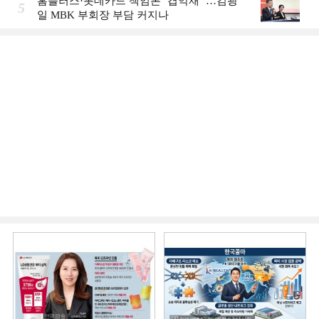
홈플러스·롯데카드 책임론 ‘겹악재’ …김광
5
일 MBK 부회장 부담 커지나