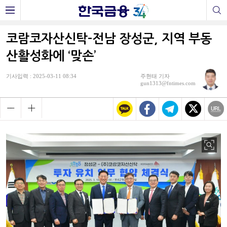
코람코자산신탁-전남 장성군, 지역 부동
산활성화에 ‘맞손’
기사입력 : 2025-03-11 08:34
주현태 기자
gun1313@fntimes.com