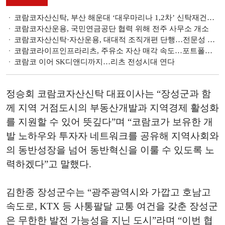
코람코자산신탁, 부산 해운대 ‘대우마리나 1,2차’ 신탁재건축 추진
코람코자산운용, 국민연금공단 협력 위해 전주 사무소 개소
코람코자산신탁·자산운용, 대대적 조직개편 단행…전문성 강화 방점
코람코라이프인프라리츠, 주유소 자산 매각 속도…포트폴리오 개선
코람코 이어 SK디앤디까지…리츠 전성시대 연다
정승회 코람코자산신탁 대표이사는 “장성군과 함
께 지역 거점도시의 부동산개발과 지역경제 활성화
를 지원할 수 있어 뜻깊다”며 “코람코가 보유한 개
발 노하우와 투자자 네트워크를 공유해 지역사회와
의 동반성장을 넘어 동반혁신을 이룰 수 있도록 노
력하겠다”고 말했다.
김한종 장성군수는 “광주광역시와 가깝고 호남고
속도로, KTX 등 사통팔달 교통 여건을 갖춘 장성군
은 무한한 발전 가능성을 지닌 도시”라며 “이번 협