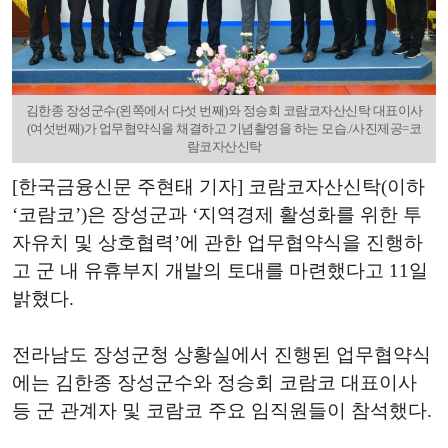
김한종 장성군수(왼쪽에서 다섯 번째)와 정승회 코람코자산신탁 대표이사
(여섯번째)가 업무협약식을 채결하고 기념촬영을 하는 모습./사진제공=코
람코자산신탁
[한국금융신문 주현태 기자] 코람코자산신탁(이하
‘코람코’)은 장성군과 ‘지역경제 활성화를 위한 투
자유치 및 상호협력’에 관한 업무협약식을 진행하
고 군 내 유휴부지 개발의 토대를 마련했다고 11일
밝혔다.
전라남도 장성군청 상황실에서 진행된 업무협약식
에는 김한종 장성군수와 정승회 코람코 대표이사
등 군 관계자 및 코람코 주요 임직원들이 참석했다.