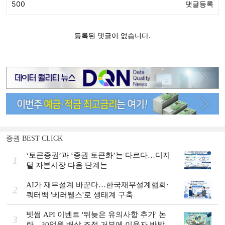
증권 BEST CLICK
‘토큰증권’과 ‘증권 토큰화’는 다르다…디지
1
털 자본시장 다음 단계는
AI가 재무설계 바꾼다…한국재무설계협회·
2
쿼터백 '베러웰스'로 생태계 구축
빗썸 API 이벤트 '뒤늦은 유의사항 추가' 논
3
란…30억원 배상 조정 거부에 이용자 반발