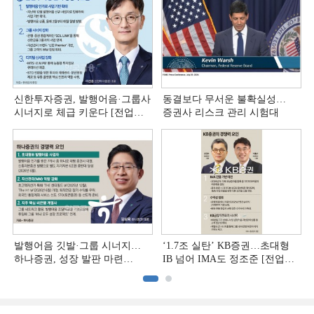
신한투자증권, 발행어음·그룹사
동결보다 무서운 불확실성…
시너지로 체급 키운다 [전업계
증권사 리스크 관리 시험대
추격하는 은행계 증권사 (4)]
발행어음 깃발·그룹 시너지…
‘1.7조 실탄’ KB증권…초대형
하나증권, 성장 발판 마련
IB 넘어 IMA도 정조준 [전업계
[전업계 추격하는 은행계
추격하는 은행계 증권사 (2)]
증권사 (3)]