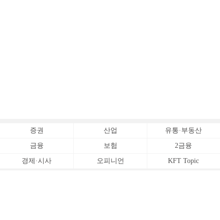
증권
산업
유통·부동산
금융
보험
2금융
경제·시사
오피니언
KFT Topic
전체서비스
Copyrightⓒ
한국금융신문 All Rights Reserved.