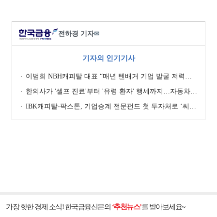
전하경 기자
✉
기자의 인기기사
이범희 NBH캐피탈 대표 “매년 텐배거 기업 발굴 저력…올해 ROE 20% 목표”
한의사가 '셀프 진료'부터 '유령 환자' 행세까지…자동차보험 악용 심각 [경상환자 8주룰 도입 초읽기]
IBK캐피탈-팍스톤, 기업승계 전문펀드 첫 투자처로 ‘씨엠디기술단’ 낙점 [캐피탈사 돋보기]
가장 핫한 경제 소식! 한국금융신문의
‘추천뉴스’
를 받아보세요~