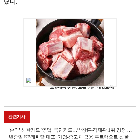
났다.
관련기사
'순익' 신한카드 '영업' 국민카드…박창훈-김재관 1위 경쟁 본격화 [KB-신한 리딩금융 쟁패]
빈중일 KB캐피탈 대표, 기업-중고차 금융 투트랙으로 신한 꺾고 금융지주계 1위 안착 [KB-신한 리딩금융 쟁패]