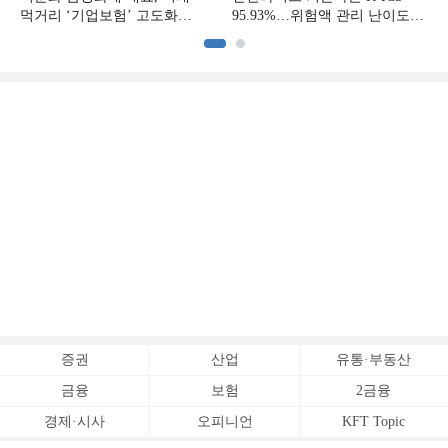
먹거리 ‘기업보험’ 고도화
95.93%…위험액 관리 난이도
[손보사 일반보험 전략 (1)]
상승 [보험사 기본자본 점검]
증권
산업
유통·부동산
금융
보험
2금융
경제·시사
오피니언
KFT Topic