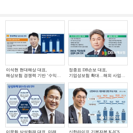
이석현 현대해상 대표,
정종표 DB손보 대표,
해상보험 경쟁력 기반 ‘수익
기업성보험 확대…해외 사업
다변화ʼ [손보사 일반보험 전략
다변화 [손보사 일반보험 전략
(3)]
(2)]
이문화 삼성화재 대표, 미래
신한라이프 기본자본 K-ICS