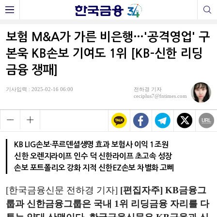
보험 M&A가 가른 비은행…'공격영업' 구
본욱 KB손보 기여도 1위 [KB-신한 리딩
금융 쟁패]
기사입력 : 2025-02-16 06:00
전하경 기자
ceciplus7@fntimes.com
KB LIG손보·푸르덴셜생명 효과 보험사 이익 1조원
신한 오렌지라이프 인수 덕 신한라이프 초고속 성장
손보 포트폴리오 강화 지적 신한EZ손보 차별화 고삐
[한국금융신문 전하경 기자]
[편집자주] KB금융그
룹과 신한금융그룹은 국내 1위 리딩금융 자리를 다