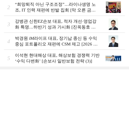
“희망퇴직 아닌 구조조정”…라이나생명 노
2
조, IT 인력 재편에 반발 집회 [막 오른 금융
권 하투(夏鬪)]
강병관 신한EZ손보 대표, 적자 개선·영업강
3
화 특명…하반기 성과 가시화 [진옥동호 신
한금융, 부스트업 점검]
박경원 iM라이프 대표, 장기납 종신 등 수익
4
중심 포트폴리오 재편에 CSM 제고 [2026 금
융사 상반기 실적]
이석현 현대해상 대표, 해상보험 경쟁력 기반
5
‘수익 다변화ʼ [손보사 일반보험 전략 (3)]