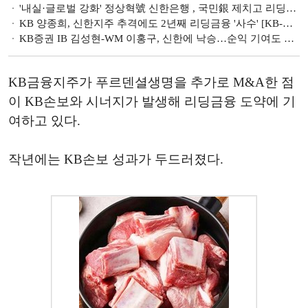
'내실·글로벌 강화' 정상혁號 신한은행 , 국민銀 제치고 리딩뱅크 탈환 [KB-신한 리딩금융 쟁패]
KB 양종희, 신한지주 추격에도 2년째 리딩금융 '사수' [KB-신한 리딩금융 쟁패]
KB증권 IB 김성현-WM 이홍구, 신한에 낙승…순익 기여도 두 자릿수 비은행 주요사 위상 [KB-신한 리딩금융 쟁패]
KB금융지주가 푸르덴셜생명을 추가로 M&A한 점
이 KB손보와 시너지가 발생해 리딩금융 도약에 기
여하고 있다.
작년에는 KB손보 성과가 두드러졌다.