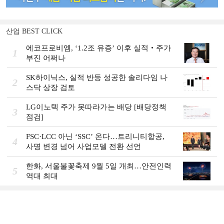
산업 BEST CLICK
에코프로비엠, ‘1.2조 유증’ 이후 실적‧주가
1
부진 어쩌나
SK하이닉스, 실적 반등 성공한 솔리다임 나
2
스닥 상장 검토
LG이노텍 주가 못따라가는 배당 [배당정책
3
점검]
FSC·LCC 아닌 ‘SSC’ 온다…트리니티항공,
4
사명 변경 넘어 사업모델 전환 선언
한화, 서울불꽃축제 9월 5일 개최…안전인력
5
역대 최대