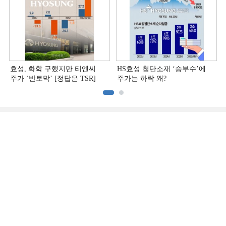
효성, 화학 구했지만 티엔씨
HS효성 첨단소재 ‘승부수’에
주가 ‘반토막’ [정답은 TSR]
주가는 하락 왜?