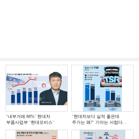
‘내부거래 88%ʼ 현대차
‘현대차보다 실적 좋은데
부품사업부 ‘현대모비스ʼ
주가는 왜?ʼ 기아는 서럽다
[정답은 TSR]