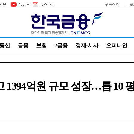
구독신청
로
부동산
금융
보험
2금융
경제·시사
오피니언
 1394억원 규모 성장…톱 10 평