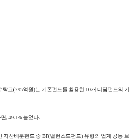
시 수탁고(795억원)는 기존펀드를 활용한 10개 디딤펀드의 기
, 49.1% 늘었다.
자산배분펀드 중 BF(밸런스드펀드) 유형의 업계 공동 브