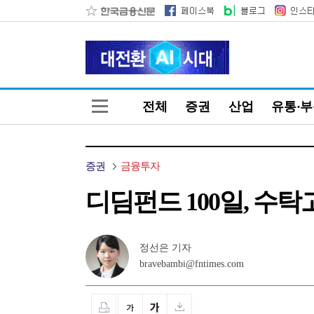
전체
증권
산업
유통·
증권
금융투자
디딤펀드 100일, 수탁고
정선은 기자
bravebambi@fntimes.com