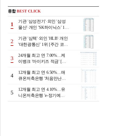
종합
BEST CLICK
기관 '삼성전기'·외인 '삼성
1
물산'·개인 'SK하이닉스' 1위
[주간 코스피 순매수- 2026
기관 '심텍'·외인 'HLB'·개인
년 8월3일~8월7일]
2
'대한광통신' 1위 [주간 코스
닥 순매수- 2026년 8월3일~8
24개월 최고 연 7.00%…케
월7일]
3
이뱅크 '마이키즈 적금' [이
주의 은행 적금금리-8월 2
12개월 최고 연 6.50%…애
주]
4
큐온저축은행 '처음만난적
금'[이주의 저축은행 적금금
12개월 최고 연 4.10%…유
리-8월 2주]
5
니온저축은행 'e-정기예
금'[이주의 저축은행 예금금
리-8월 2주]