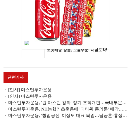
관련기사
[인사] 마스턴투자운용
[인사] 마스턴투자운용
마스턴투자운용, '원 마스턴 강화' 정기 조직개편…국내부문 부대표제 도입
마스턴투자운용, NH농협리츠운용에 '디타워 돈의문' 매각…약 9000억원
마스턴투자운용, '창업공신' 이상도 대표 퇴임…남궁훈·홍성혁 2인 체제로