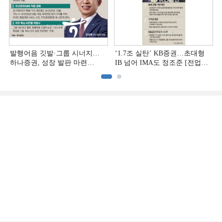
발행어음 깃발·그룹 시너지…
‘1.7조 실탄’ KB증권…초대형
하나증권, 성장 발판 마련
IB 넘어 IMA도 정조준 [전업계
[전업계 추격하는 은행계
추격하는 은행계 증권사 (2)]
증권사 (3)]