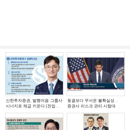
신한투자증권, 발행어음·그룹사
동결보다 무서운 불확실성…
시너지로 체급 키운다 [전업계
증권사 리스크 관리 시험대
추격하는 은행계 증권사 (4)]