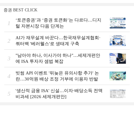
증권 BEST CLICK
‘토큰증권’과 ‘증권 토큰화’는 다르다…디지
1
털 자본시장 다음 단계는
AI가 재무설계 바꾼다…한국재무설계협회·
2
쿼터백 '베러웰스'로 생태계 구축
"남아야 하나, 이사가야 하나"…세제개편안
3
에 ISA 투자자 셈법 복잡
빗썸 API 이벤트 '뒤늦은 유의사항 추가' 논
4
란…30억원 배상 조정 거부에 이용자 반발
'생산적 금융 ISA' 신설…이자·배당소득 전액
5
비과세 [2026 세제개편안]