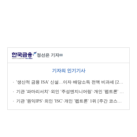
정선은 기자
✉
기자의 인기기사
'생산적 금융 ISA' 신설…이자·배당소득 전액 비과세 [2026 세제개편안]
기관 '파마리서치'·외인 '주성엔지니어링'·개인 '펩트론' 1위 [주간 코스닥 순매수- 2026년 7월27일~7월31일]
기관 '원익IPS'·외인 'ISC'·개인 '펩트론' 1위 [주간 코스닥 순매수- 2026년 7월6일~7월10일]