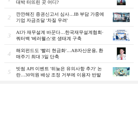
대박 터뜨린 곳 어디?
깐깐해진 증권신고서 심사…IB 부담 가중에
2
기업 자금조달 '차질 우려'
AI가 재무설계 바꾼다…한국재무설계협회·
3
쿼터백 '베러웰스'로 생태계 구축
해외펀드도 '빨리 현금화'…AB자산운용, 환
4
매주기 최대 3일 단축
빗썸 API 이벤트 '뒤늦은 유의사항 추가' 논
5
란…30억원 배상 조정 거부에 이용자 반발