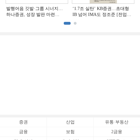
발행어음 깃발·그룹 시너지…
‘1.7조 실탄’ KB증권…초대형
하나증권, 성장 발판 마련
IB 넘어 IMA도 정조준 [전업계
[전업계 추격하는 은행계
추격하는 은행계 증권사 (2)]
증권사 (3)]
증권
산업
유통·부동산
금융
보험
2금융