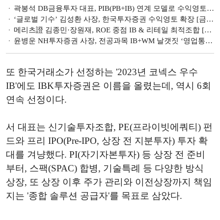
곽봉석 DB금융투자 대표, PIB(PB+IB) 연계 모델로 수익영토 확장 [금투업계 CEO열전 (22)]
‘글로벌 기수’ 김성환 사장, 한국투자증권 수익영토 확장 [금투업계 CEO열전 (21)]
메리츠證 김종민·장원재, ROE 중점 IB & 리테일 최적조합 [금투업계 CEO열전 (20)]
윤병운 NH투자증권 사장, 전공과목 IB+WM 날갯짓 ‘영업통’ [금투업계 CEO열전 (19)]
또 한국거래소가 선정하는 '2023년 코넥스 우수
IB'에도 IBK투자증권은 이름을 올렸는데, 역시 6회
연속 선정이다.
서 대표는 신기술투자조합, PE(프라이빗에쿼티) 펀
드와 프리 IPO(Pre-IPO, 상장 전 지분투자) 투자 확
대를 겨냥했다. PI(자기자본투자) 등 상장 전 준비
부터, 스팩(SPAC) 합병, 기술특례 등 다양한 방식
상장, 또 상장 이후 주가 관리와 이전상장까지 책임
지는 '종합 솔루션 공급자'를 목표로 삼았다.