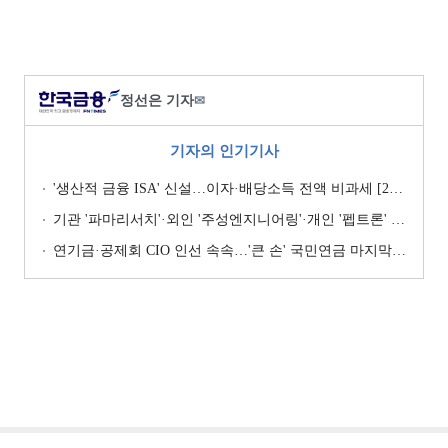
정선은 기자
✉
기자의 인기기사
'생산적 금융 ISA' 신설…이자·배당소득 전액 비과세 [2026 세제개편안]
기관 '파마리서치'·외인 '주성엔지니어링'·개인 '펩트론' 1위 [주간 코스닥 순매수- 2026년 7월27일~7월31일]
연기금·공제회 CIO 인선 속속…'큰 손' 국민연금 마지막 타자