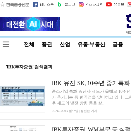
전체
증권
산업
유통·부동산
금융
'IBK투자증권' 검색결과
중소기업 특화 증권사 제도가 올해로 10주년
가 추가되는 등 변곡점을 맞이하고 있다. 
후 제도의 발전 방향 등을 살...
2026-08-03 월요일 | 정선은 기자