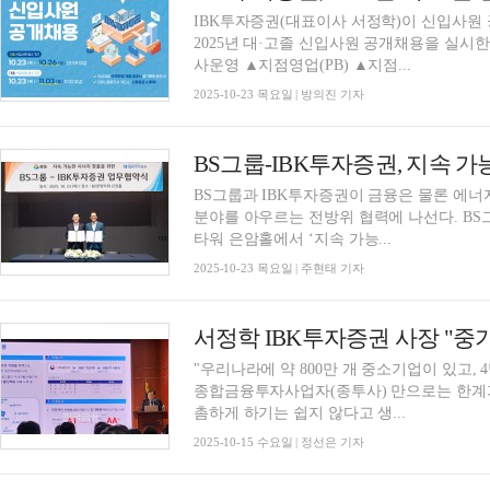
IBK투자증권(대표이사 서정학)이 신입사원 
2025년 대·고졸 신입사원 공개채용을 실시한
사운영 ▲지점영업(PB) ▲지점...
2025-10-23 목요일 | 방의진 기자
BS그룹-IBK투자증권, 지속 가
BS그룹과 IBK투자증권이 금융은 물론 에너
분야를 아우르는 전방위 협력에 나선다. BS그룹은 IBK투자증권과 23일 서울 송파구 BS한양
타워 은암홀에서 ‘지속 가능...
2025-10-23 목요일 | 주현태 기자
"우리나라에 약 800만 개 중소기업이 있고,
종합금융투자사업자(종투사) 만으로는 한계가
촘하게 하기는 쉽지 않다고 생...
2025-10-15 수요일 | 정선은 기자