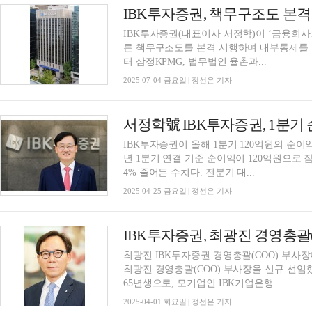
IBK투자증권, 책무구조도 본
IBK투자증권(대표이사 서정학)이 ‘금융회사
른 책무구조도를 본격 시행하며 내부통제를 
터 삼정KPMG, 법무법인 율촌과...
2025-07-04 금요일 | 정선은 기자
IBK투자증권이 올해 1분기 120억원의 순이익을 기록했다. IBK투자증권
년 1분기 연결 기준 순이익이 120억원으로 잠
4% 줄어든 수치다. 전분기 대...
2025-04-25 금요일 | 정선은 기자
IBK투자증권, 최광진 경영총괄(
최광진 IBK투자증권 경영총괄(COO) 부사
최광진 경영총괄(COO) 부사장을 신규 선임했
65년생으로, 모기업인 IBK기업은행...
2025-04-01 화요일 | 정선은 기자