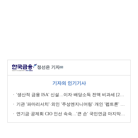
정선은 기자
✉
기자의 인기기사
'생산적 금융 ISA' 신설…이자·배당소득 전액 비과세 [2026 세제개편안]
기관 '파마리서치'·외인 '주성엔지니어링'·개인 '펩트론' 1위 [주간 코스닥 순매수- 2026년 7월27일~7월31일]
연기금·공제회 CIO 인선 속속…'큰 손' 국민연금 마지막 타자