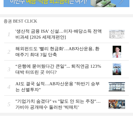
증권 BEST CLICK
'생산적 금융 ISA' 신설…이자·배당소득 전액
1
비과세 [2026 세제개편안]
해외펀드도 '빨리 현금화'…AB자산운용, 환
2
매주기 최대 3일 단축
“은행에 묻어뒀다간 큰일”... 퇴직연금 123%
3
대박 터뜨린 곳 어디?
AI도 결국 실적…AB자산운용 "하반기 승부
4
는 선별투자"
"기업가치 숨겼다" vs "말도 안 되는 주장"…
5
가비아 공개매수 둘러싼 '빅매치’