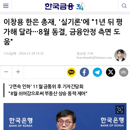
이창용 한은 총재, '실기론'에 "1년 뒤 평
가해 달라…8월 동결, 금융안정 측면 도
움"
기사입력 : 2024-11-28 15:32
정선은 기자
bravebambi@fntimes.com
'2연속 인하' 11월 금통위 후 기자간담회
"8월 쉬어감으로써 부동산 상승 동력 제어"