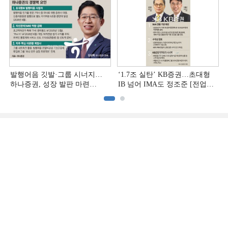
발행어음 깃발·그룹 시너지…
‘1.7조 실탄’ KB증권…초대형
하나증권, 성장 발판 마련
IB 넘어 IMA도 정조준 [전업계
[전업계 추격하는 은행계
추격하는 은행계 증권사 (2)]
증권사 (3)]