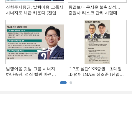
신한투자증권, 발행어음·그룹사
동결보다 무서운 불확실성…
시너지로 체급 키운다 [전업계
증권사 리스크 관리 시험대
추격하는 은행계 증권사 (4)]
발행어음 깃발·그룹 시너지…
‘1.7조 실탄’ KB증권…초대형
하나증권, 성장 발판 마련
IB 넘어 IMA도 정조준 [전업계
[전업계 추격하는 은행계
추격하는 은행계 증권사 (2)]
증권사 (3)]