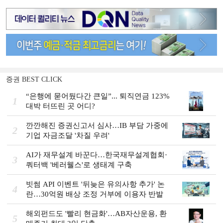
증권 BEST CLICK
“은행에 묻어뒀다간 큰일”... 퇴직연금 123%
1
대박 터뜨린 곳 어디?
깐깐해진 증권신고서 심사…IB 부담 가중에
2
기업 자금조달 '차질 우려'
AI가 재무설계 바꾼다…한국재무설계협회·
3
쿼터백 '베러웰스'로 생태계 구축
빗썸 API 이벤트 '뒤늦은 유의사항 추가' 논
4
란…30억원 배상 조정 거부에 이용자 반발
해외펀드도 '빨리 현금화'…AB자산운용, 환
5