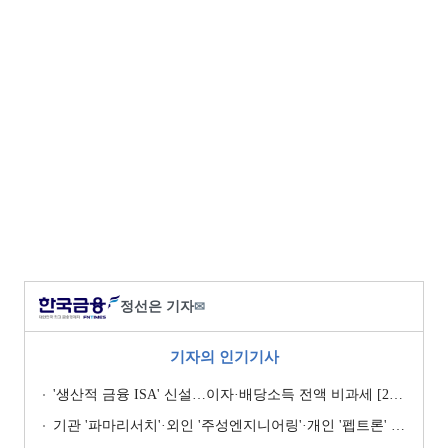
정선은 기자
✉
기자의 인기기사
'생산적 금융 ISA' 신설…이자·배당소득 전액 비과세 [2026 세제개편안]
기관 '파마리서치'·외인 '주성엔지니어링'·개인 '펩트론' 1위 [주간 코스닥 순매수- 2026년 7월27일~7월31일]