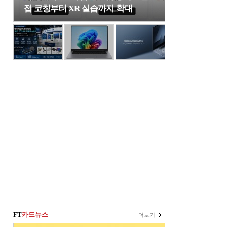
접 코칭부터 XR 실습까지 확대
FT
카드뉴스
더보기