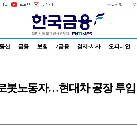
구독신청
로
부동산
금융
보험
2금융
경제·시사
오피니언
로봇노동자…현대차 공장 투입