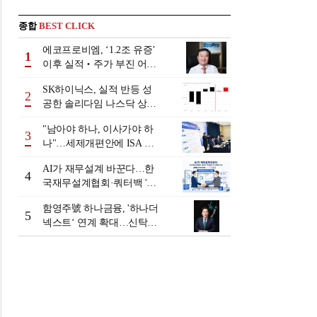
종합
BEST CLICK
에코프로비엠, ‘1.2조 유증’
1
이후 실적‧주가 부진 어쩌
나
SK하이닉스, 실적 반등 성
2
공한 솔리다임 나스닥 상장
검토
"남아야 하나, 이사가야 하
3
나"…세제개편안에 ISA 투
자자 셈법 복잡
AI가 재무설계 바꾼다…한
4
국재무설계협회·쿼터백 '베
러웰스'로 생태계 구축
함영주號 하나금융, '하나더
5
넥스트‘ 연계 확대…신탁수
수료 2배 증가 효과 [금융 시
니어 비즈니스 돋보기]