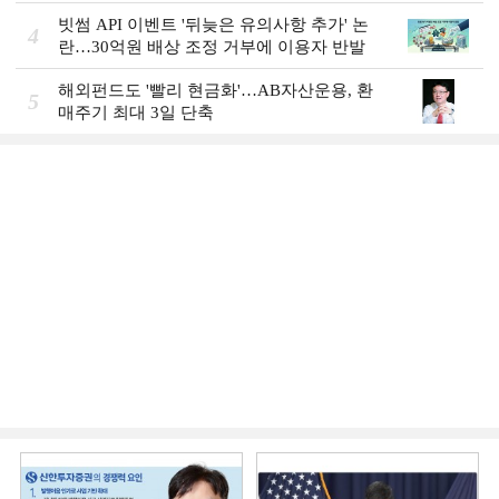
빗썸 API 이벤트 '뒤늦은 유의사항 추가' 논
4
란…30억원 배상 조정 거부에 이용자 반발
해외펀드도 '빨리 현금화'…AB자산운용, 환
5
매주기 최대 3일 단축