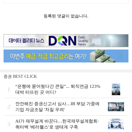
증권 BEST CLICK
“은행에 묻어뒀다간 큰일”... 퇴직연금 123%
1
대박 터뜨린 곳 어디?
깐깐해진 증권신고서 심사…IB 부담 가중에
2
기업 자금조달 '차질 우려'
AI가 재무설계 바꾼다…한국재무설계협회·
3
쿼터백 '베러웰스'로 생태계 구축