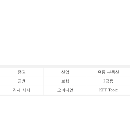
증권
산업
유통·부동산
금융
보험
2금융
경제·시사
오피니언
KFT Topic
전체서비스
Copyrightⓒ
한국금융신문 All Rights Reserved.