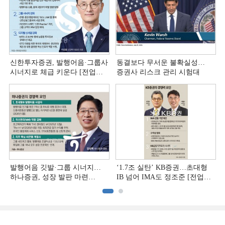
신한투자증권, 발행어음·그룹사
동결보다 무서운 불확실성…
시너지로 체급 키운다 [전업계
증권사 리스크 관리 시험대
추격하는 은행계 증권사 (4)]
발행어음 깃발·그룹 시너지…
‘1.7조 실탄’ KB증권…초대형
하나증권, 성장 발판 마련
IB 넘어 IMA도 정조준 [전업계
[전업계 추격하는 은행계
추격하는 은행계 증권사 (2)]
증권사 (3)]