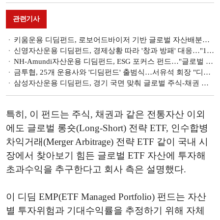
관련기사
키움운용 디딤펀드, 로보어드바이저 기반 글로벌 자산배분…"초분산 투자" [연금통신]
신영자산운용 디딤펀드, 경제상황 따라 '창과 방패' 대응…"19년 운용 장기투자 강점" [연금통신]
NH-Amundi자산운용 디딤펀드, ESG 포커스 펀드…"글로벌 자산배분 바탕 지속가능 투자" [연금통신]
금투협, 25개 운용사와 '디딤펀드' 출범식…서유석 회장 "디딤펀드는 스테디셀러" [연금통신]
삼성자산운용 디딤펀드, 경기 국면 맞춰 글로벌 주식-채권 비중 탄력적 운용…"AI 퀀트 기반" [연금통신]
특히, 이 펀드는 주식, 채권과 같은 전통자산 이외
에도 글로벌 롱숏(Long-Short) 전략 ETF, 인수합병
차익거래(Merger Arbitrage) 전략 ETF 같이 국내 시
장에서 찾아보기 힘든 글로벌 ETF 자산에 투자해
초과수익을 추구한다고 회사 측은 설명했다.
이 디딤 EMP(ETF Managed Portfolio) 펀드는 자산
별 투자위험과 기대수익률을 추정하기 위해 자체