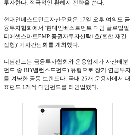
투자한다. 적극적인 환헤지 전략을 쓴다.
현대인베스트먼트자산운용은 17일 오후 여의도 금
융투자협회에서 '현대인베스트먼트 디딤 글로벌멀
티에셋스마트EMP 증권자투자신탁1호(혼합-재간
접형)' 기자간담회를 개최했다.
디딤펀드는 금융투자협회와 운용업계가 자산배분
펀드 중 BF(밸런스드펀드) 유형으로 장기 연금투자
를 겨냥한 공동 브랜드다. 국내 25개 운용사에서 대
표펀드 1개씩 디딤펀드를 라인업했다.