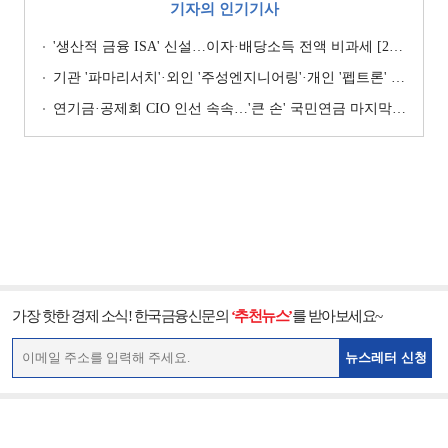
기자의 인기기사
'생산적 금융 ISA' 신설…이자·배당소득 전액 비과세 [2026 세제개편안]
기관 '파마리서치'·외인 '주성엔지니어링'·개인 '펩트론' 1위 [주간 코스닥 순매수- 2026년 7월27일~7월31일]
연기금·공제회 CIO 인선 속속…'큰 손' 국민연금 마지막 타자
가장 핫한 경제 소식! 한국금융신문의
‘추천뉴스’
를 받아보세요~
뉴스레터 신청