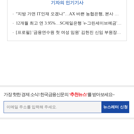
기자의 인기기사
“지방 가면 IT인재 오겠나”…AX 바쁜 농협은행, 본사 이전설에 ‘긴장’ [막 오른 금융권 하투(夏鬪)]
12개월 최고 연 3.95%…SC제일은행 'e-그린세이브예금' [이주의 은행 예금금리-8월 1주]
[프로필] '금융연수원 첫 여성 임원' 김헌진 신임 부원장···교육·디지털·기획 '올라운더'
가장 핫한 경제 소식! 한국금융신문의
‘추천뉴스’
를 받아보세요~
뉴스레터 신청