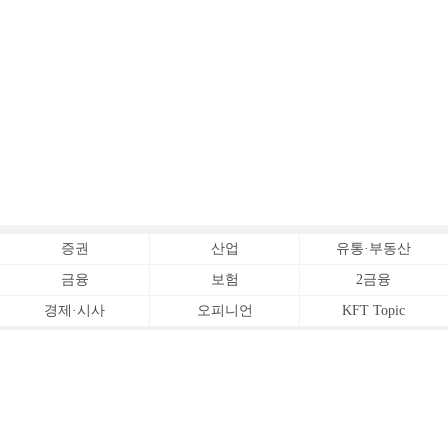
증권
산업
유통·부동산
금융
보험
2금융
경제·시사
오피니언
KFT Topic
전체서비스
Copyrightⓒ
한국금융신문 All Rights Reserved.