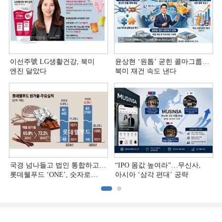
이선주號 LG생활건강, 북미
윤상현 ‘원톱ʼ 굳힌 콜마그룹…
엔진 달았다
북미 재건 속도 낸다
국경 넘나들고 법인 통합하고…
“IPO 몸값 높여라”…무신사,
롯데웰푸드 ‘ONE’, 숫자로
아시아 ‘삼각 편대’ 공략
증명하다