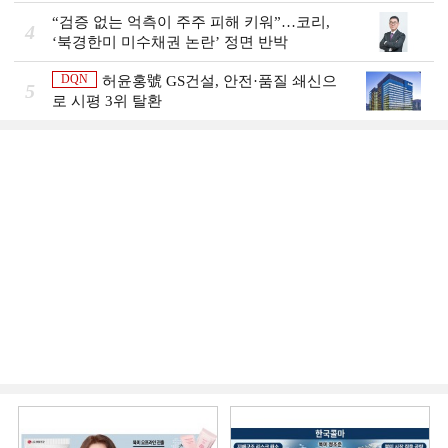
“검증 없는 억측이 주주 피해 키워”…코리,
4
‘북경한미 미수채권 논란’ 정면 반박
DQN
허윤홍號 GS건설, 안전·품질 쇄신으
5
로 시평 3위 탈환