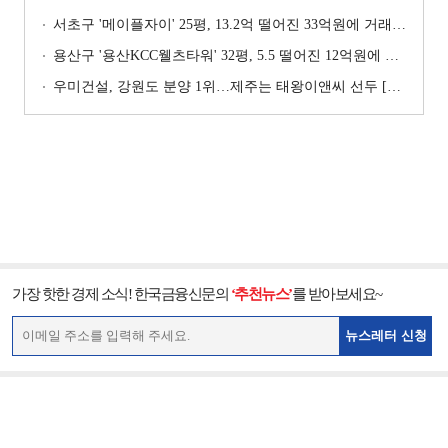
서초구 '메이플자이' 25평, 13.2억 떨어진 33억원에 거래 [일일 하락가]
용산구 '용산KCC웰츠타워' 32평, 5.5 떨어진 12억원에 거래 [일일 하락가]
우미건설, 강원도 분양 1위…제주는 태왕이앤씨 선두 [이 지역 분양왕-강원·제주]
가장 핫한 경제 소식! 한국금융신문의
‘추천뉴스’
를 받아보세요~
뉴스레터 신청