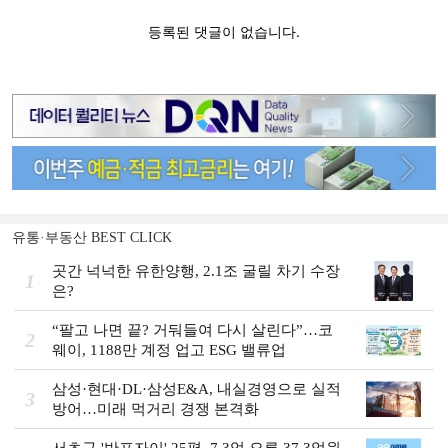
유통·부동산 BEST CLICK
곳간 넉넉한 유한양행, 2.1조 굴릴 차기 수장
1
은?
“팔고 나면 끝? 거둬들여 다시 살린다”…코
2
웨이, 1188만 계정 업고 ESG 밸류업
삼성·현대·DL·삼성E&A, 내실경영으로 실적
3
방어…미래 먹거리 경쟁 본격화
서초구 '반포자이' 25평, 7.3억 오른 37.3억원