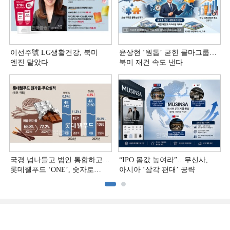
이선주號 LG생활건강, 북미
윤상현 ‘원톱ʼ 굳힌 콜마그룹…
엔진 달았다
북미 재건 속도 낸다
국경 넘나들고 법인 통합하고…
“IPO 몸값 높여라”…무신사,
롯데웰푸드 ‘ONE’, 숫자로
아시아 ‘삼각 편대’ 공략
증명하다