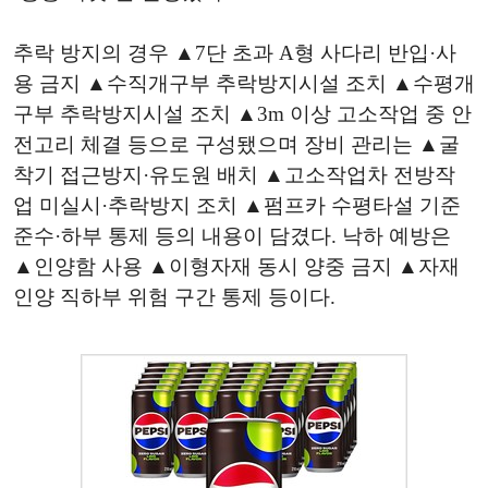
추락 방지의 경우 ▲7단 초과 A형 사다리 반입·사
용 금지 ▲수직개구부 추락방지시설 조치 ▲수평개
구부 추락방지시설 조치 ▲3m 이상 고소작업 중 안
전고리 체결 등으로 구성됐으며 장비 관리는 ▲굴
착기 접근방지·유도원 배치 ▲고소작업차 전방작
업 미실시·추락방지 조치 ▲펌프카 수평타설 기준
준수·하부 통제 등의 내용이 담겼다. 낙하 예방은
▲인양함 사용 ▲이형자재 동시 양중 금지 ▲자재
인양 직하부 위험 구간 통제 등이다.