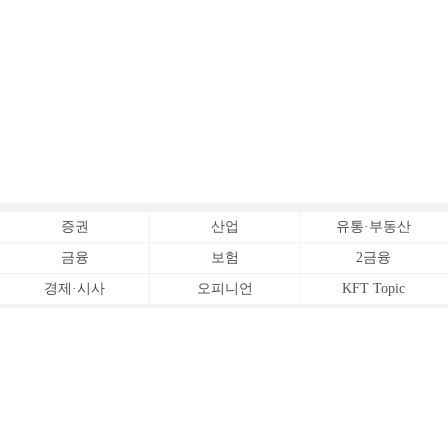
증권
산업
유통·부동산
금융
보험
2금융
경제·시사
오피니언
KFT Topic
전체서비스
Copyrightⓒ
한국금융신문 All Rights Reserved.