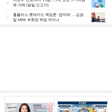
4
에 거래 [일일 신고가]
홈플러스·롯데카드 책임론 ‘겹악재’ …김광
5
일 MBK 부회장 부담 커지나