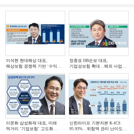
이석현 현대해상 대표,
정종표 DB손보 대표,
해상보험 경쟁력 기반 ‘수익
기업성보험 확대…해외 사업
다변화ʼ [손보사 일반보험 전략
다변화 [손보사 일반보험 전략
(3)]
(2)]
이문화 삼성화재 대표, 미래
신한라이프 기본자본 K-ICS
먹거리 ‘기업보험’ 고도화
95.93%…위험액 관리 난이도