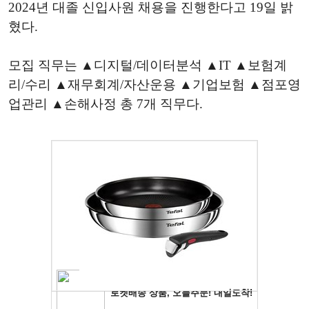
2024년 대졸 신입사원 채용을 진행한다고 19일 밝
혔다.
모집 직무는 ▲디지털/데이터분석 ▲IT ▲보험계
리/수리 ▲재무회계/자산운용 ▲기업보험 ▲점포영
업관리 ▲손해사정 총 7개 직무다.