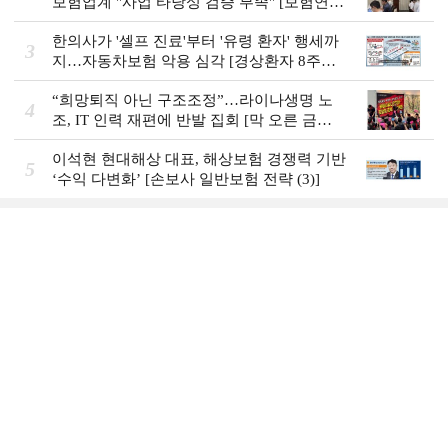
보험업계 "사업 타당성 검증 부족" [보험연수
원 AI사업 논란]
한의사가 '셀프 진료'부터 '유령 환자' 행세까
3
지…자동차보험 악용 심각 [경상환자 8주룰
도입 초읽기]
“희망퇴직 아닌 구조조정”…라이나생명 노
4
조, IT 인력 재편에 반발 집회 [막 오른 금융
권 하투(夏鬪)]
이석현 현대해상 대표, 해상보험 경쟁력 기반
5
‘수익 다변화ʼ [손보사 일반보험 전략 (3)]