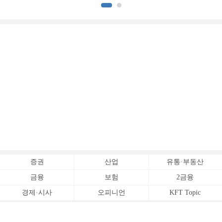
[손보사 일반보험 전략 (1)]
상승 [보험사 기본자본 점검]
증권
산업
유통·부동산
금융
보험
2금융
경제·시사
오피니언
KFT Topic
전체서비스