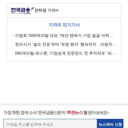
전하경 기자
✉
기자의 인기기사
이범희 NBH캐피탈 대표 “매년 텐배거 기업 발굴 저력…올해 ROE 20% 목표”
한의사가 '셀프 진료'부터 '유령 환자' 행세까지…자동차보험 악용 심각 [경상환자 8주룰 도입 초읽기]
IBK캐피탈-팍스톤, 기업승계 전문펀드 첫 투자처로 ‘씨엠디기술단’ 낙점 [캐피탈사 돋보기]
가장 핫한 경제 소식! 한국금융신문의
‘추천뉴스’
를 받아보세요~
뉴스레터 신청