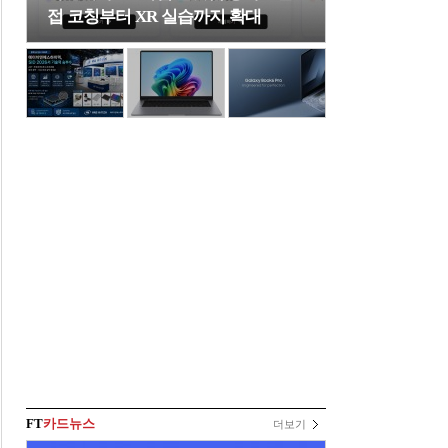
접 코칭부터 XR 실습까지 확대
FT
카드뉴스
더보기