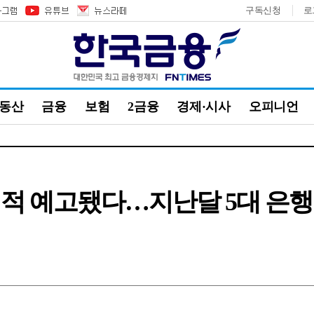
구독신청
로
부동산
금융
보험
2금융
경제·시사
오피니언
적 예고됐다…지난달 5대 은행 