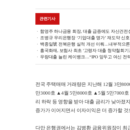
관련기사
함영주 하나금융 회장, 대출 급증에도 자산건전성 
조병규 우리은행장 ‘기업대출 명가’ 재도약 신호탄
백종일號 전북은행 실적 개선 이뤄…내부적으론 대출
흥국화재, 보험사 최초 '고령자 대출 청약철회기
우량대출 늘린 케이뱅크…“IPO 앞두고 여신 전
전국 주택매매 거래량은 지난해 12월 3만8000호
만3000호 ▲4월 5만8000호 ▲5월 5만70
리 하락 등 영향을 받아 대출 금리가 낮아졌
증가가 이어지면서 이자이익은 더 증가할 것
다만 은행권에서는 김병환 금융위원장이 최근