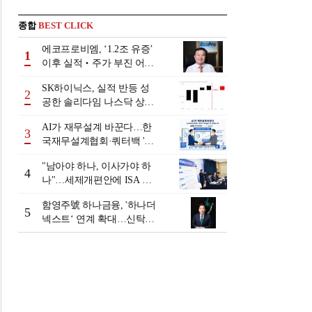
종합
BEST CLICK
에코프로비엠, ‘1.2조 유증’
1
이후 실적‧주가 부진 어쩌
나
SK하이닉스, 실적 반등 성
2
공한 솔리다임 나스닥 상장
검토
AI가 재무설계 바꾼다…한
3
국재무설계협회·쿼터백 '베
러웰스'로 생태계 구축
"남아야 하나, 이사가야 하
4
나"…세제개편안에 ISA 투
자자 셈법 복잡
함영주號 하나금융, '하나더
5
넥스트‘ 연계 확대…신탁수
수료 2배 증가 효과 [금융 시
니어 비즈니스 돋보기]