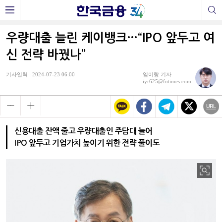
우량대출 늘린 케이뱅크…“IPO 앞두고 여
신 전략 바꿨나”
기사입력 : 2024-07-23 06:00
임이랑 기자
iyr625@fntimes.com
신용대출 잔액 줄고 우량대출인 주담대 늘어
IPO 앞두고 기업가치 높이기 위한 전략 풀이도