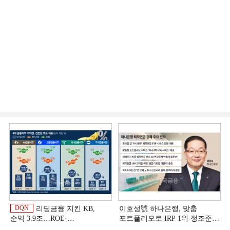
DQN
리딩금융 지킨 KB,
이호성號 하나은행, 맞춤
순익 3.9조…ROE·
포트폴리오로 IRP 1위 정조준
비용효율성까지 선두 [2026
[은행권 연금 방어전]
이