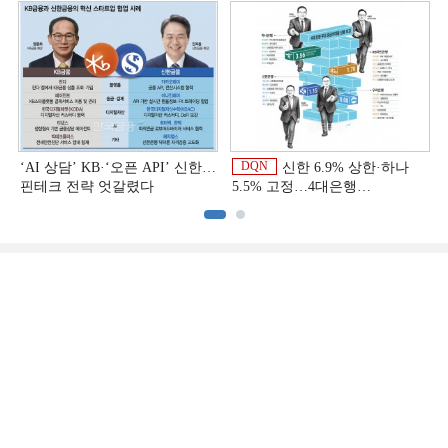
상반기 금융 리그테이블]
DQN
‘AI 상담’ KB·‘오픈 API’ 신한…
신한 6.9% 상한·하나
핀테크 전략 엇갈렸다
5.5% 고정…4대은행
중금리대출 승부수
이