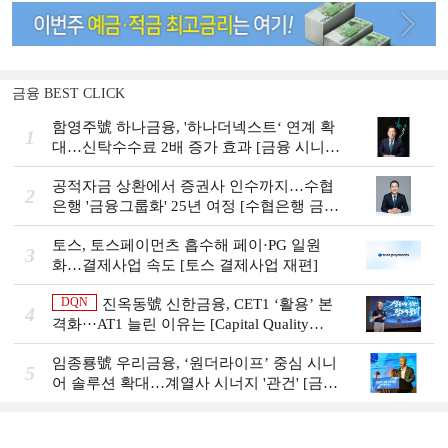
금융 BEST CLICK
함영주號 하나금융, '하나더넥스트‘ 연계 확
1
대…신탁수수료 2배 증가 효과 [금융 시니어
비즈니스 돋보기]
공적자금 상환에서 증권사 인수까지…수협
2
은행 '금융그룹화' 25년 여정 [수협은행 금융
그룹의 꿈①]
토스, 토스페이먼츠 흡수해 페이·PG 일원
3
화…결제사업 속도 [토스 결제사업 재편]
DQN
진옥동號 신한금융, CET1 ‘활용’ 본
4
격화···AT1 늘린 이유는 [Capital Quality
Review]
임종룡號 우리금융, ‘원더라이프’ 중심 시니
5
어 솔루션 확대…계열사 시너지 '관건' [금융
시니어 비즈니스 돋보기]