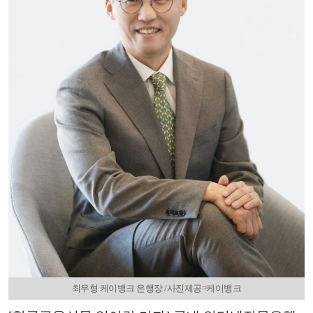
최우형 케이뱅크 은행장 /사진제공=케이뱅크