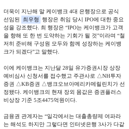
더욱이 지난해 말 케이뱅크 4대 은행장으로 공식
선임된
최우형
행장은 취임 당시 IPO에 대한 중요
성을 강조했다. 최 행장은 “IPO는 케이뱅크가 고객
을 향해 또 한 번 도약하는 기회가 될 것”이라며 “철
저히 준비해 구성원 모두와 함께 성장하는 케이뱅
크가 되겠다”고 말했다.
이에 케이뱅크는 지난달 28일 유가증권시장 상장
예비심사 신청서를 접수했고 주관사로 △NH투자
증권 △KB증권 △뱅크오브아메리카메릴린치가 선
정됐다. 케이뱅크의 현재 장외 몸값은 증권플러스
비상장 기준 5조4475억원이다.
금융권 관계자는 “일각에서는 대출총량제 여파라
는 해석도 하지만 그렇다면 인터넷은행 3사가 다같