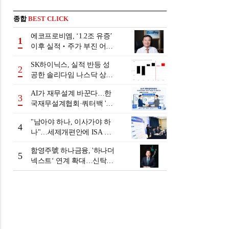
종합
BEST CLICK
에코프로비엠, ‘1.2조 유증’
1
이후 실적‧주가 부진 어쩌
나
SK하이닉스, 실적 반등 성
2
공한 솔리다임 나스닥 상장
검토
AI가 재무설계 바꾼다…한
3
국재무설계협회·쿼터백 '베
러웰스'로 생태계 구축
"남아야 하나, 이사가야 하
4
나"…세제개편안에 ISA 투
자자 셈법 복잡
함영주號 하나금융, '하나더
5
넥스트‘ 연계 확대…신탁수
수료 2배 증가 효과 [금융 시
니어 비즈니스 돋보기]