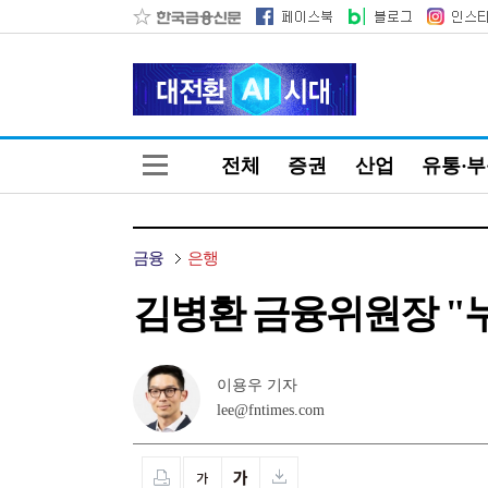
전체
증권
산업
유통·
금융
은행
김병환 금융위원장 "
이용우 기자
lee@fntimes.com