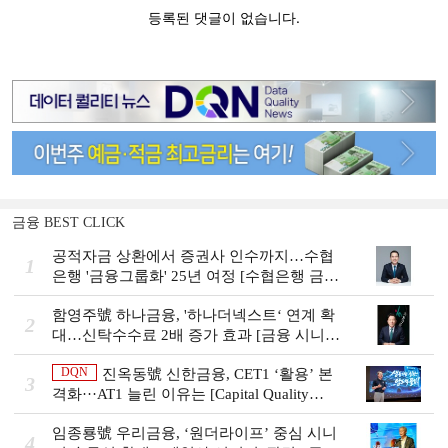
금융 BEST CLICK
공적자금 상환에서 증권사 인수까지…수협
1
은행 '금융그룹화' 25년 여정 [수협은행 금융
그룹의 꿈①]
함영주號 하나금융, '하나더넥스트‘ 연계 확
2
대…신탁수수료 2배 증가 효과 [금융 시니어
비즈니스 돋보기]
DQN
진옥동號 신한금융, CET1 ‘활용’ 본
3
격화···AT1 늘린 이유는 [Capital Quality
Review]
임종룡號 우리금융, ‘원더라이프’ 중심 시니
4