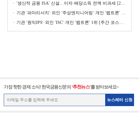
'생산적 금융 ISA' 신설…이자·배당소득 전액 비과세 [2026 세제개편안]
기관 '파마리서치'·외인 '주성엔지니어링'·개인 '펩트론' 1위 [주간 코스닥 순매수- 2026년 7월27일~7월31일]
기관 '원익IPS'·외인 'ISC'·개인 '펩트론' 1위 [주간 코스닥 순매수- 2026년 7월6일~7월10일]
가장 핫한 경제 소식! 한국금융신문의
‘추천뉴스’
를 받아보세요~
뉴스레터 신청