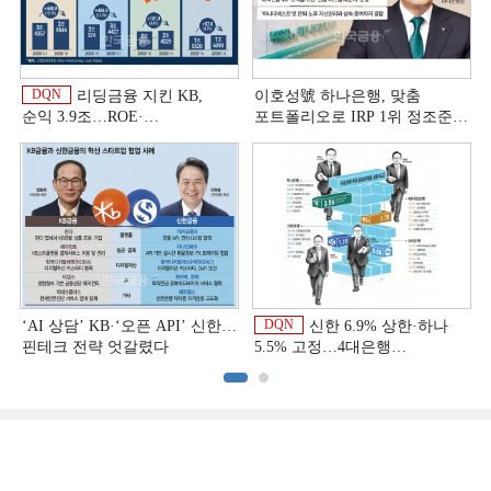
DQN
리딩금융 지킨 KB,
이호성號 하나은행, 맞춤
순익 3.9조…ROE·
포트폴리오로 IRP 1위 정조준
비용효율성까지 선두 [2026
[은행권 연금 방어전]
이
상반기 금융 리그테이블]
DQN
‘AI 상담’ KB·‘오픈 API’ 신한…
신한 6.9% 상한·하나
핀테크 전략 엇갈렸다
5.5% 고정…4대은행
중금리대출 승부수
이