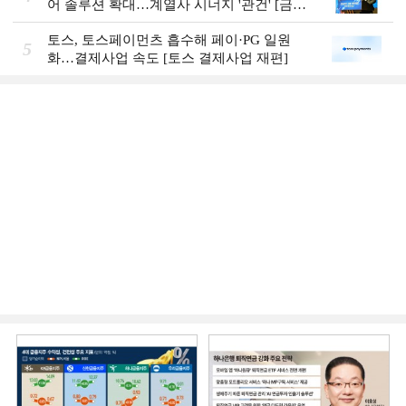
어 솔루션 확대…계열사 시너지 '관건' [금융
시니어 비즈니스 돋보기]
토스, 토스페이먼츠 흡수해 페이·PG 일원
5
화…결제사업 속도 [토스 결제사업 재편]