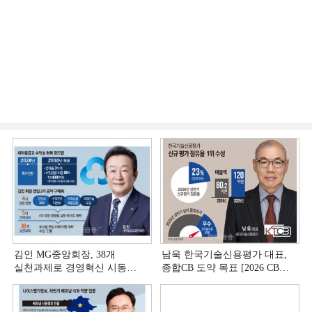
김인 MG중앙회장, 38개
남욱 한국기술신용평가 대표,
실천과제로 경영혁신 시동
종합CB 도약 목표 [2026 CB사
[상호금융 경영혁신 진단 ①]
하반기 전략 ③]