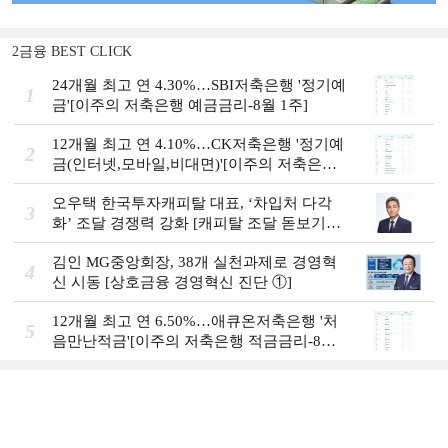
2금융 BEST CLICK
24개월 최고 연 4.30%…SBI저축은행 '정기예
1
금'[이주의 저축은행 예금금리-8월 1주]
12개월 최고 연 4.10%…CK저축은행 '정기예
2
금(인터넷,모바일,비대면)'[이주의 저축은행
예금금리-8월 1주]
오우택 한국투자캐피탈 대표, ‘차입처 다각
3
화ʼ 조달 경쟁력 강화 [캐피탈 조달 돋보기
(12)]
김인 MG중앙회장, 38개 실천과제로 경영혁
4
신 시동 [상호금융 경영혁신 진단 ①]
12개월 최고 연 6.50%…애큐온저축은행 '처
5
음만난적금'[이주의 저축은행 적금금리-8월
1주]