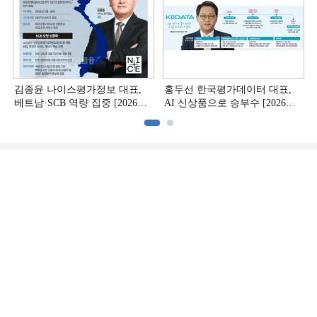
김종윤 나이스평가정보 대표,
홍두선 한국평가데이터 대표,
베트남·SCB 역량 집중 [2026
AI 신상품으로 승부수 [2026
CB사 하반기 전략 ②]
CB사 하반기 전략 ①]