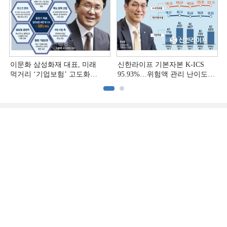
이문화 삼성화재 대표, 미래
신한라이프 기본자본 K-ICS
먹거리 ‘기업보험’ 고도화
95.93%…위험액 관리 난이도
[손보사 일반보험 전략 (1)]
상승 [보험사 기본자본 점검]