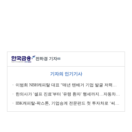
전하경 기자
✉
기자의 인기기사
이범희 NBH캐피탈 대표 “매년 텐배거 기업 발굴 저력…올해 ROE 20% 목표”
한의사가 '셀프 진료'부터 '유령 환자' 행세까지…자동차보험 악용 심각 [경상환자 8주룰 도입 초읽기]
IBK캐피탈-팍스톤, 기업승계 전문펀드 첫 투자처로 ‘씨엠디기술단’ 낙점 [캐피탈사 돋보기]