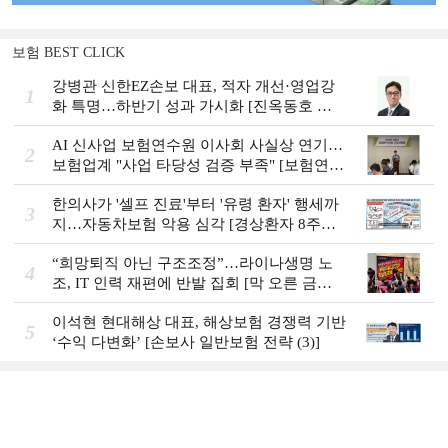
보험 BEST CLICK
강병관 신한EZ손보 대표, 적자 개선·영업강
1
화 특명…하반기 성과 가시화 [진옥동호 신
한금융, 부스트업 점검]
AI 신사업 보험연수원 이사회 사실상 연기…
2
보험업계 "사업 타당성 검증 부족" [보험연수
원 AI사업 논란]
한의사가 '셀프 진료'부터 '유령 환자' 행세까
3
지…자동차보험 악용 심각 [경상환자 8주룰
도입 초읽기]
“희망퇴직 아닌 구조조정”…라이나생명 노
4
조, IT 인력 재편에 반발 집회 [막 오른 금융
권 하투(夏鬪)]
이석현 현대해상 대표, 해상보험 경쟁력 기반
5
‘수익 다변화ʼ [손보사 일반보험 전략 (3)]