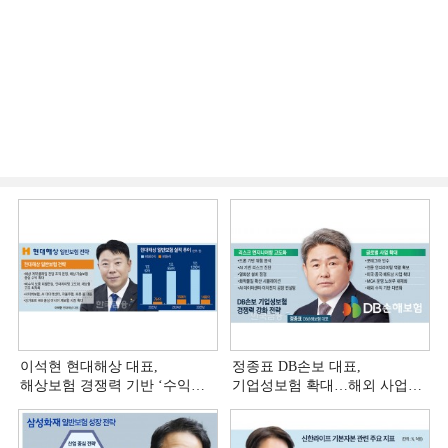
이석현 현대해상 대표,
정종표 DB손보 대표,
해상보험 경쟁력 기반 ‘수익
기업성보험 확대…해외 사업
다변화ʼ [손보사 일반보험 전략
다변화 [손보사 일반보험 전략
(3)]
(2)]