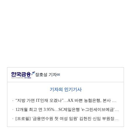
장호성 기자
✉
기자의 인기기사
“지방 가면 IT인재 오겠나”…AX 바쁜 농협은행, 본사 이전설에 ‘긴장’ [막 오른 금융권 하투(夏鬪)]
12개월 최고 연 3.95%…SC제일은행 'e-그린세이브예금' [이주의 은행 예금금리-8월 1주]
[프로필] '금융연수원 첫 여성 임원' 김헌진 신임 부원장···교육·디지털·기획 '올라운더'