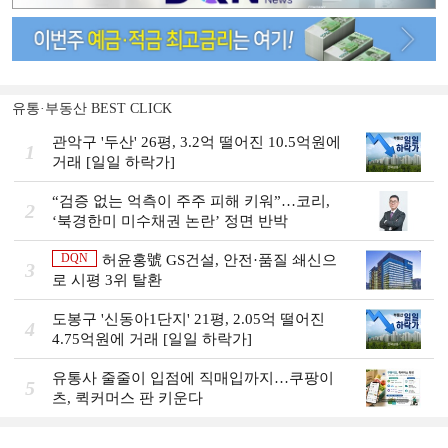
유통·부동산 BEST CLICK
관악구 '두산' 26평, 3.2억 떨어진 10.5억원에
1
거래 [일일 하락가]
“검증 없는 억측이 주주 피해 키워”…코리,
2
‘북경한미 미수채권 논란’ 정면 반박
DQN
허윤홍號 GS건설, 안전·품질 쇄신으
3
로 시평 3위 탈환
도봉구 '신동아1단지' 21평, 2.05억 떨어진
4
4.75억원에 거래 [일일 하락가]
유통사 줄줄이 입점에 직매입까지…쿠팡이
5
츠, 퀵커머스 판 키운다