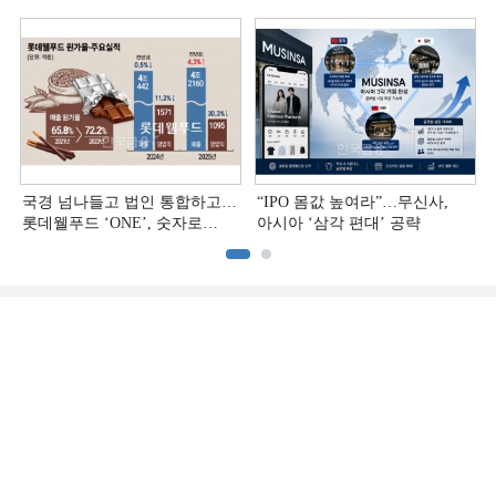
국경 넘나들고 법인 통합하고…
“IPO 몸값 높여라”…무신사,
롯데웰푸드 ‘ONE’, 숫자로
아시아 ‘삼각 편대’ 공략
증명하다