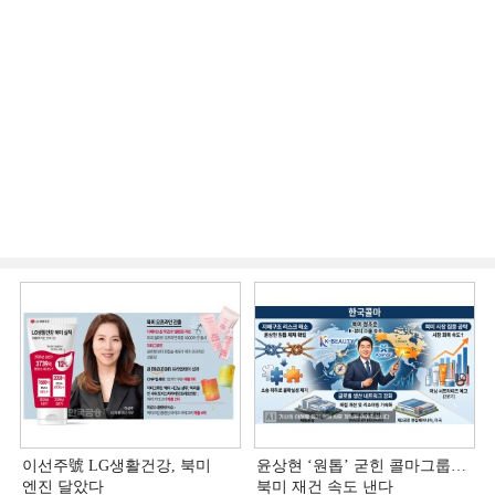
이선주號 LG생활건강, 북미
윤상현 ‘원톱ʼ 굳힌 콜마그룹…
엔진 달았다
북미 재건 속도 낸다