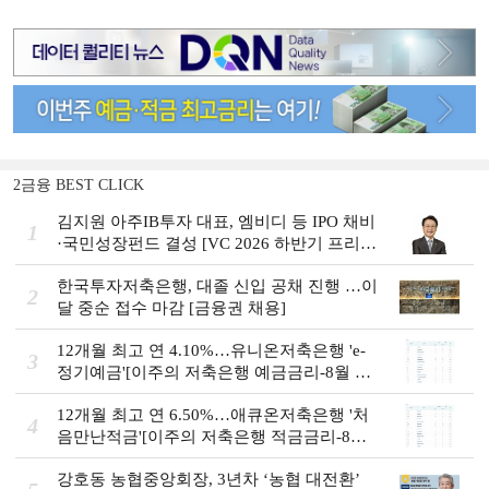
2금융 BEST CLICK
김지원 아주IB투자 대표, 엠비디 등 IPO 채비
1
·국민성장펀드 결성 [VC 2026 하반기 프리
뷰]
한국투자저축은행, 대졸 신입 공채 진행 …이
2
달 중순 접수 마감 [금융권 채용]
12개월 최고 연 4.10%…유니온저축은행 'e-
3
정기예금'[이주의 저축은행 예금금리-8월 2
주]
12개월 최고 연 6.50%…애큐온저축은행 '처
4
음만난적금'[이주의 저축은행 적금금리-8월
2주]
강호동 농협중앙회장, 3년차 ‘농협 대전환ʼ