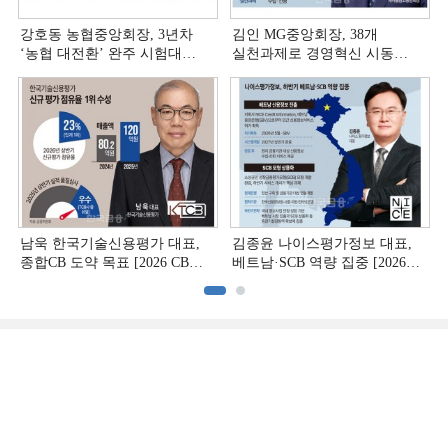
강호동 농협중앙회장, 3년차
김인 MG중앙회장, 38개
‘농협 대전환ʼ 완주 시험대
실천과제로 경영혁신 시동
[상호금융 경영혁신 진단 ②]
[상호금융 경영혁신 진단 ①]
남욱 한국기술신용평가 대표,
김종윤 나이스평가정보 대표,
종합CB 도약 목표 [2026 CB사
베트남·SCB 역량 집중 [2026
하반기 전략 ③]
CB사 하반기 전략 ②]
(