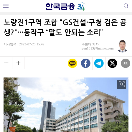
노량진1구역 조합 "GS건설·구청 검은 공
생?"…동작구 “말도 안되는 소리”
기사입력 : 2023-07-25 15:42
주현태 기자
gun1313@fntimes.com