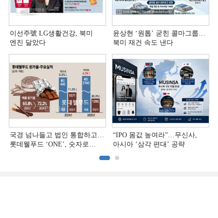
이선주號 LG생활건강, 북미
윤상현 ‘원톱ʼ 굳힌 콜마그룹…
엔진 달았다
북미 재건 속도 낸다
국경 넘나들고 법인 통합하고…
“IPO 몸값 높여라”…무신사,
롯데웰푸드 ‘ONE’, 숫자로
아시아 ‘삼각 편대’ 공략
증명하다