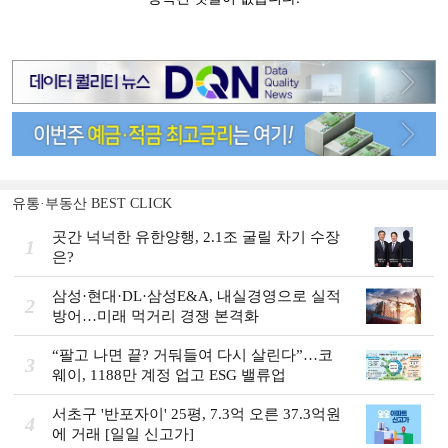
유통·부동산 BEST CLICK
곳간 넉넉한 유한양행, 2.1조 굴릴 차기 수장
1
은?
삼성·현대·DL·삼성E&A, 내실경영으로 실적
2
방어…미래 먹거리 경쟁 본격화
“팔고 나면 끝? 거둬들여 다시 살린다”…코
3
웨이, 1188만 계정 업고 ESG 밸류업
서초구 '반포자이' 25평, 7.3억 오른 37.3억원
4
에 거래 [일일 신고가]