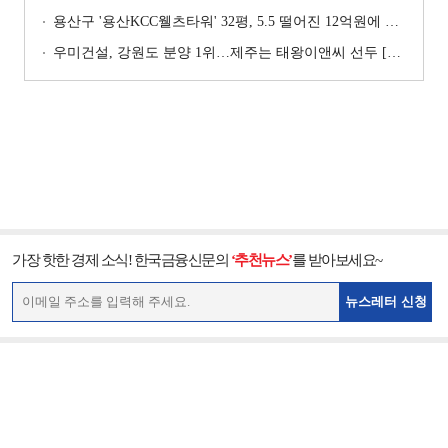
용산구 '용산KCC웰츠타워' 32평, 5.5 떨어진 12억원에 거래 [일일 하락가]
우미건설, 강원도 분양 1위…제주는 태왕이앤씨 선두 [이 지역 분양왕-강원·제주]
가장 핫한 경제 소식! 한국금융신문의
‘추천뉴스’
를 받아보세요~
뉴스레터 신청