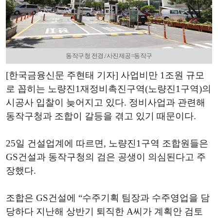
동작구청 전경./사진제공=동작구
[한국금융신문 주현태 기자] 사업비만 1조원 규모
로 꼽히는 노량진1재정비촉진구역(노량진1구역)의
시공사 입찰이 늦어지고 있다. 정비사업과 관련해
동작구청과 조합이 갈등을 겪고 있기 때문이다.
25일 건설업계에 따르면, 노량진1구역 조합원들은
GS건설과 동작구청의 검은 공생이 의심된다고 주
장했다.
조합은 GS건설에 “수주기획 팀장과 수주영업을 담
당하다 지난해 상반기 퇴직한 A씨가 계획안 검토