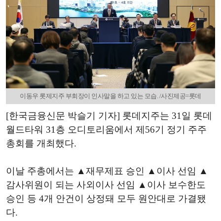
이동우 롯제지주 부회장이 인사말을 하고 있는 모습. /사진제공=롯데
[한국금융신문 박슬기 기자] 롯데지주는 31일 롯데
월드타워 31층 오디토리움에서 제56기 정기 주주
총회를 개최했다.
이날 주총에서는 ▲재무제표 승인 ▲이사 선임 ▲
감사위원이 되는 사외이사 선임 ▲이사 보수한도
승인 등 4개 안건이 상정돼 모두 원안대로 가결됐
다.