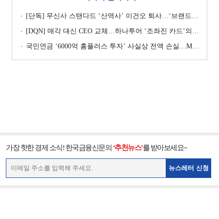
[단독] 무신사 스탠다드 ‘산역사’ 이건오 퇴사…‘브랜드 정체성’ 전환점 맞나
[DQN] 매각 대신 CEO 교체…하나투어 ‘조좌진 카드’의 속내 [Z-스코어 기업가치 바로보기]
국민연금 ‘6000억 홈플러스 투자’ 사실상 전액 손실…MBK 책임론 재점화
가장 핫한 경제 소식! 한국금융신문의
‘추천뉴스’
를 받아보세요~
뉴스레터 신청