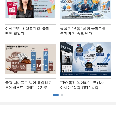
이선주號 LG생활건강, 북미
윤상현 ‘원톱ʼ 굳힌 콜마그룹…
엔진 달았다
북미 재건 속도 낸다
국경 넘나들고 법인 통합하고…
“IPO 몸값 높여라”…무신사,
롯데웰푸드 ‘ONE’, 숫자로
아시아 ‘삼각 편대’ 공략
증명하다