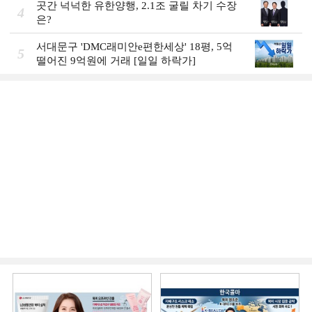
곳간 넉넉한 유한양행, 2.1조 굴릴 차기 수장
4
은?
서대문구 'DMC래미안e편한세상' 18평, 5억
5
떨어진 9억원에 거래 [일일 하락가]