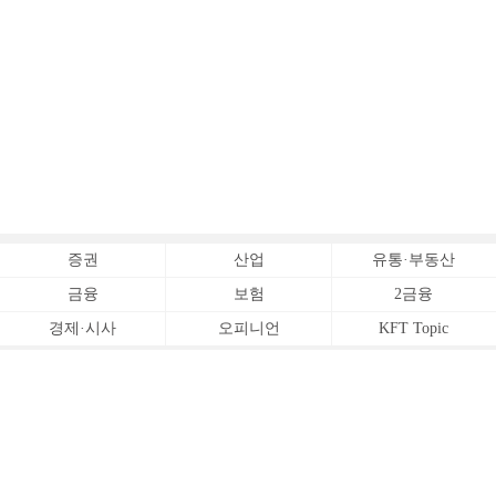
증권
산업
유통·부동산
금융
보험
2금융
경제·시사
오피니언
KFT Topic
전체서비스
Copyrightⓒ
한국금융신문 All Rights Reserved.