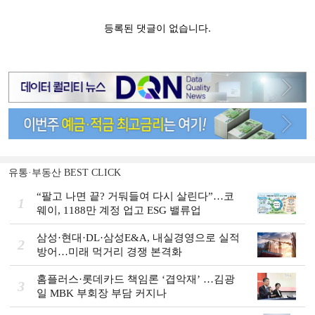
유통·부동산 BEST CLICK
“팔고 나면 끝? 거둬들여 다시 살린다”…코
1
웨이, 1188만 계정 업고 ESG 밸류업
삼성·현대·DL·삼성E&A, 내실경영으로 실적
2
방어…미래 먹거리 경쟁 본격화
홈플러스·롯데카드 책임론 ‘겹악재’ …김광
3
일 MBK 부회장 부담 커지나