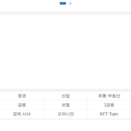
중금리대출 승부수
이
증권
산업
유통·부동산
금융
보험
2금융
경제·시사
오피니언
KFT Topic
전체서비스