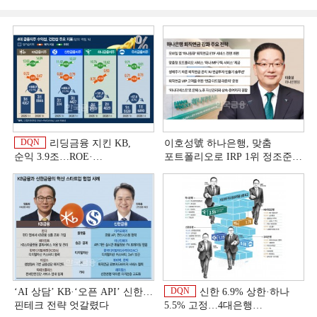
DQN
리딩금융 지킨 KB,
이호성號 하나은행, 맞춤
순익 3.9조…ROE·
포트폴리오로 IRP 1위 정조준
비용효율성까지 선두 [2026
[은행권 연금 방어전]
이
상반기 금융 리그테이블]
DQN
‘AI 상담’ KB·‘오픈 API’ 신한…
신한 6.9% 상한·하나
핀테크 전략 엇갈렸다
5.5% 고정…4대은행