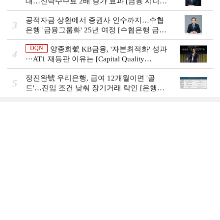
대…신탁수수료 2배 증가 효과 [금융 시니어
비즈니스 돋보기]
공적자금 상환에서 증권사 인수까지…수협
3
은행 '금융그룹화' 25년 여정 [수협은행 금융
그룹의 꿈①]
DQN
양종희號 KB금융, '자본최적화' 성과
4
···AT1 재등판 이유는 [Capital Quality
Review]]
정진완號 우리은행, 급여 12개월이면 '골
5
드'…진입 조건 낮춰 장기거래 락인 [은행권
머니무브 대응 전략]