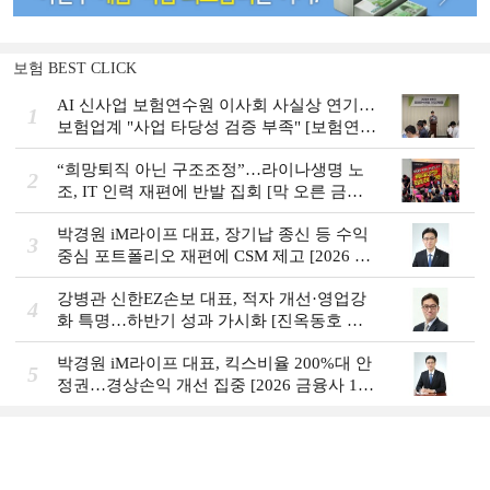
보험 BEST CLICK
AI 신사업 보험연수원 이사회 사실상 연기…
1
보험업계 "사업 타당성 검증 부족" [보험연수
원 AI사업 논란]
“희망퇴직 아닌 구조조정”…라이나생명 노
2
조, IT 인력 재편에 반발 집회 [막 오른 금융
권 하투(夏鬪)]
박경원 iM라이프 대표, 장기납 종신 등 수익
3
중심 포트폴리오 재편에 CSM 제고 [2026 금
융사 상반기 실적]
강병관 신한EZ손보 대표, 적자 개선·영업강
4
화 특명…하반기 성과 가시화 [진옥동호 신
한금융, 부스트업 점검]
박경원 iM라이프 대표, 킥스비율 200%대 안
5
정권…경상손익 개선 집중 [2026 금융사 1분
기 실적]