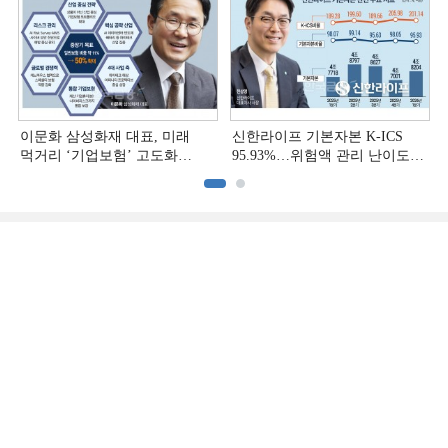
이문화 삼성화재 대표, 미래
신한라이프 기본자본 K-ICS
먹거리 ‘기업보험’ 고도화
95.93%…위험액 관리 난이도
[손보사 일반보험 전략 (1)]
상승 [보험사 기본자본 점검]