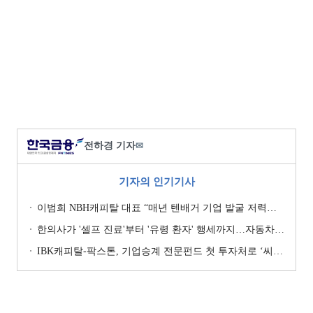
전하경 기자
✉
기자의 인기기사
이범희 NBH캐피탈 대표 “매년 텐배거 기업 발굴 저력…올해 ROE 20% 목표”
한의사가 '셀프 진료'부터 '유령 환자' 행세까지…자동차보험 악용 심각 [경상환자 8주룰 도입 초읽기]
IBK캐피탈-팍스톤, 기업승계 전문펀드 첫 투자처로 ‘씨엠디기술단’ 낙점 [캐피탈사 돋보기]