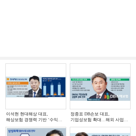
이석현 현대해상 대표,
정종표 DB손보 대표,
해상보험 경쟁력 기반 ‘수익
기업성보험 확대…해외 사업
다변화ʼ [손보사 일반보험 전략
다변화 [손보사 일반보험 전략
(3)]
(2)]