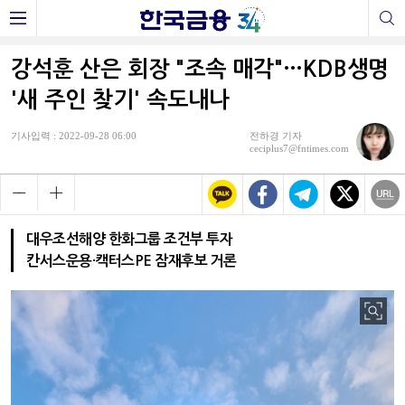
강석훈 산은 회장 "조속 매각"…KDB생명
'새 주인 찾기' 속도내나
기사입력 : 2022-09-28 06:00
전하경 기자
ceciplus7@fntimes.com
대우조선해양 한화그룹 조건부 투자
칸서스운용·캑터스PE 잠재후보 거론