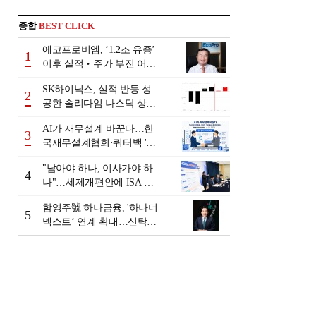
종합
BEST CLICK
에코프로비엠, ‘1.2조 유증’
1
이후 실적‧주가 부진 어쩌
나
SK하이닉스, 실적 반등 성
2
공한 솔리다임 나스닥 상장
검토
AI가 재무설계 바꾼다…한
3
국재무설계협회·쿼터백 '베
러웰스'로 생태계 구축
"남아야 하나, 이사가야 하
4
나"…세제개편안에 ISA 투
자자 셈법 복잡
함영주號 하나금융, '하나더
5
넥스트‘ 연계 확대…신탁수
수료 2배 증가 효과 [금융 시
니어 비즈니스 돋보기]