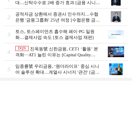
대…신탁수수료 2배 증가 효과 [금융 시니어
비즈니스 돋보기]
공적자금 상환에서 증권사 인수까지…수협
2
은행 '금융그룹화' 25년 여정 [수협은행 금융
그룹의 꿈①]
토스, 토스페이먼츠 흡수해 페이·PG 일원
3
화…결제사업 속도 [토스 결제사업 재편]
DQN
진옥동號 신한금융, CET1 ‘활용’ 본
4
격화···AT1 늘린 이유는 [Capital Quality
Review]
임종룡號 우리금융, ‘원더라이프’ 중심 시니
5
어 솔루션 확대…계열사 시너지 '관건' [금융
시니어 비즈니스 돋보기]