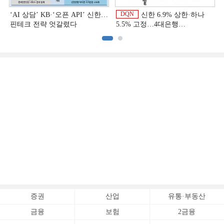
DQN
‘AI 상담’ KB·‘오픈 API’ 신한…
신한 6.9% 상한·하나
핀테크 전략 엇갈렸다
5.5% 고정…4대은행
중금리대출 승부수
이
증권
산업
유통·부동산
금융
보험
2금융