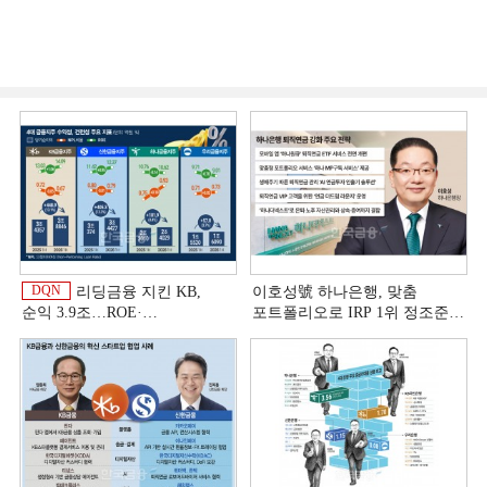
DQN
리딩금융 지킨 KB,
이호성號 하나은행, 맞춤
순익 3.9조…ROE·
포트폴리오로 IRP 1위 정조준
비용효율성까지 선두 [2026
[은행권 연금 방어전]
이
상반기 금융 리그테이블]