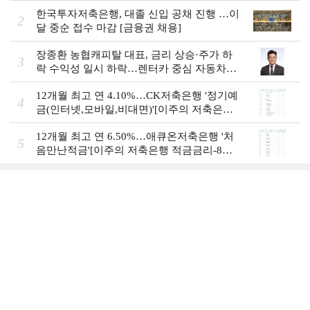
한국투자저축은행, 대졸 신입 공채 진행 …이
2
달 중순 접수 마감 [금융권 채용]
장종환 농협캐피탈 대표, 금리 상승·주가 하
3
락 수익성 일시 하락…렌터카 중심 자동차금
융 성장세 [2026 금융사 상반기 실적]
12개월 최고 연 4.10%…CK저축은행 '정기예
4
금(인터넷,모바일,비대면)'[이주의 저축은행
예금금리-8월 1주]
12개월 최고 연 6.50%…애큐온저축은행 '처
5
음만난적금'[이주의 저축은행 적금금리-8월
1주]