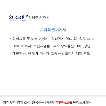
신혜주 기자
✉
기자의 인기기사
삼성그룹 두 노조 이야기...삼성전자 "총파업" 엄포 vs 삼성重 '노사 원팀' 자처
‘1000억 적자’ 두산퓨얼셀…투자 수익률은 11배 [정답은 TSR]
대한항공, AI 탑재 차세대 고속 무인표적기 개발 속도
가장 핫한 경제 소식! 한국금융신문의
‘추천뉴스’
를 받아보세요~