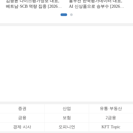
김종윤 나이스평가정보 대표,
홍두선 한국평가데이터 대표,
베트남·SCB 역량 집중 [2026
AI 신상품으로 승부수 [2026
CB사 하반기 전략 ②]
CB사 하반기 전략 ①]
증권
산업
유통·부동산
금융
보험
2금융
경제·시사
오피니언
KFT Topic