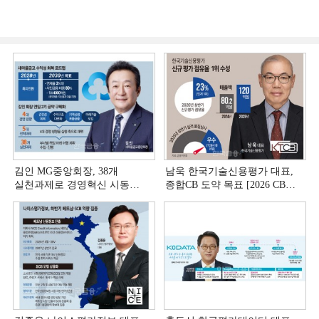
김인 MG중앙회장, 38개
남욱 한국기술신용평가 대표,
실천과제로 경영혁신 시동
종합CB 도약 목표 [2026 CB사
[상호금융 경영혁신 진단 ①]
하반기 전략 ③]