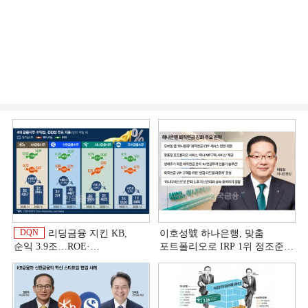
DQN
리딩금융 지킨 KB,
이호성號 하나은행, 맞춤
순익 3.9조…ROE·
포트폴리오로 IRP 1위 정조준
비용효율성까지 선두 [2026
[은행권 연금 방어전]
이
상반기 금융 리그테이블]