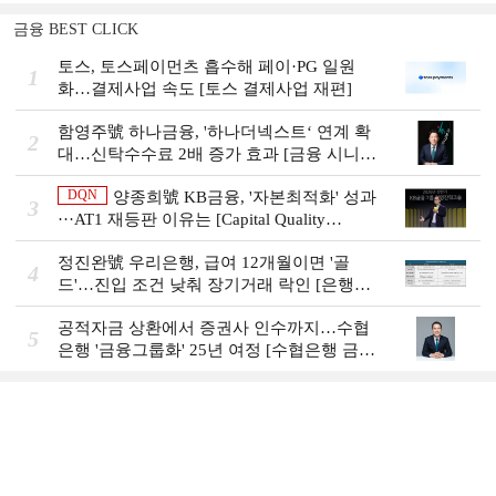
금융 BEST CLICK
토스, 토스페이먼츠 흡수해 페이·PG 일원
1
화…결제사업 속도 [토스 결제사업 재편]
함영주號 하나금융, '하나더넥스트‘ 연계 확
2
대…신탁수수료 2배 증가 효과 [금융 시니어
비즈니스 돋보기]
DQN
양종희號 KB금융, '자본최적화' 성과
3
···AT1 재등판 이유는 [Capital Quality
Review]]
정진완號 우리은행, 급여 12개월이면 '골
4
드'…진입 조건 낮춰 장기거래 락인 [은행권
머니무브 대응 전략]
공적자금 상환에서 증권사 인수까지…수협
5
은행 '금융그룹화' 25년 여정 [수협은행 금융
그룹의 꿈①]