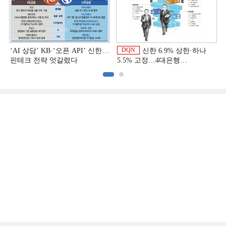
DQN
‘AI 상담’ KB·‘오픈 API’ 신한…
신한 6.9% 상한·하나
핀테크 전략 엇갈렸다
5.5% 고정…4대은행
중금리대출 승부수
이