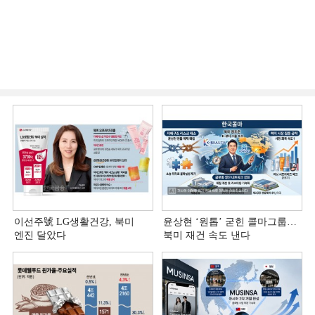
이선주號 LG생활건강, 북미
윤상현 ‘원톱ʼ 굳힌 콜마그룹…
엔진 달았다
북미 재건 속도 낸다