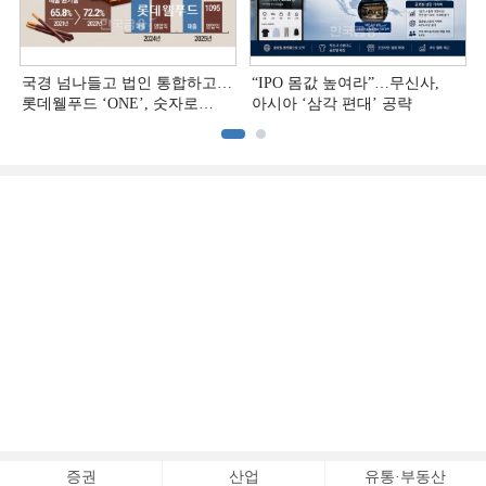
국경 넘나들고 법인 통합하고…
“IPO 몸값 높여라”…무신사,
롯데웰푸드 ‘ONE’, 숫자로
아시아 ‘삼각 편대’ 공략
증명하다
증권
산업
유통·부동산