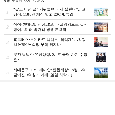
유통·부동산 BEST CLICK
“팔고 나면 끝? 거둬들여 다시 살린다”…코
1
웨이, 1188만 계정 업고 ESG 밸류업
삼성·현대·DL·삼성E&A, 내실경영으로 실적
2
방어…미래 먹거리 경쟁 본격화
홈플러스·롯데카드 책임론 ‘겹악재’ …김광
3
일 MBK 부회장 부담 커지나
곳간 넉넉한 유한양행, 2.1조 굴릴 차기 수장
4
은?
서대문구 'DMC래미안e편한세상' 18평, 5억
5
떨어진 9억원에 거래 [일일 하락가]