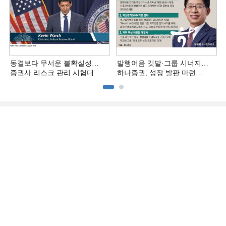
동결보다 무서운 불확실성…
발행어음 깃발·그룹 시너지…
증권사 리스크 관리 시험대
하나증권, 성장 발판 마련
[전업계 추격하는 은행계
증권사 (3)]