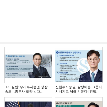
'1조 실탄' 우리투자증권 성장
신한투자증권, 발행어음·그룹사
속도…종투사 도약 박차
시너지로 체급 키운다 [전업계
[전업계 추격하는 은행계
추격하는 은행계 증권사 (4)]
증권사 (5)]