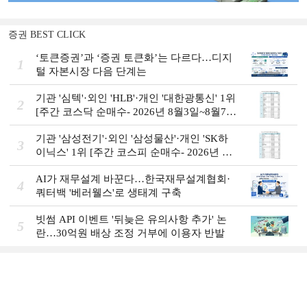
증권 BEST CLICK
‘토큰증권’과 ‘증권 토큰화’는 다르다…디지
1
털 자본시장 다음 단계는
기관 '심텍'·외인 'HLB'·개인 '대한광통신' 1위
2
[주간 코스닥 순매수- 2026년 8월3일~8월7
일]
기관 '삼성전기'·외인 '삼성물산'·개인 'SK하
3
이닉스' 1위 [주간 코스피 순매수- 2026년 8
월3일~8월7일]
AI가 재무설계 바꾼다…한국재무설계협회·
4
쿼터백 '베러웰스'로 생태계 구축
빗썸 API 이벤트 '뒤늦은 유의사항 추가' 논
5
란…30억원 배상 조정 거부에 이용자 반발