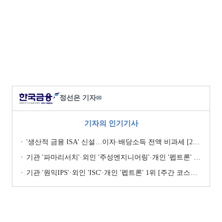
정선은 기자
✉
기자의 인기기사
'생산적 금융 ISA' 신설…이자·배당소득 전액 비과세 [2026 세제개편안]
기관 '파마리서치'·외인 '주성엔지니어링'·개인 '펩트론' 1위 [주간 코스닥 순매수- 2026년 7월27일~7월31일]
기관 '원익IPS'·외인 'ISC'·개인 '펩트론' 1위 [주간 코스닥 순매수- 2026년 7월6일~7월10일]