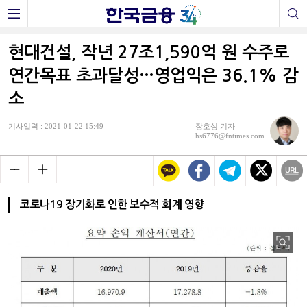
현대건설, 작년 27조1,590억 원 수주로
연간목표 초과달성…영업익은 36.1% 감
소
기사입력 : 2021-01-22 15:49
장호성 기자
hs6776@fntimes.com
코로나19 장기화로 인한 보수적 회계 영향