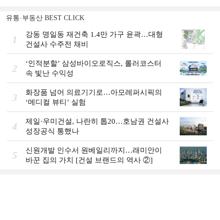
유통·부동산 BEST CLICK
강동 명일동 재건축 1.4만 가구 윤곽…대형
1
건설사 수주전 채비
‘인적분할’ 삼성바이오로직스, 롤러코스터
2
속 빛난 수익성
화장품 넘어 의료기기로…아모레퍼시픽의
3
‘메디컬 뷰티’ 실험
제일·우미건설, 나란히 톱20…호남권 건설사
4
성장공식 통했나
신원개발 인수서 원베일리까지…래미안이
5
바꾼 집의 가치 [건설 브랜드의 역사 ②]