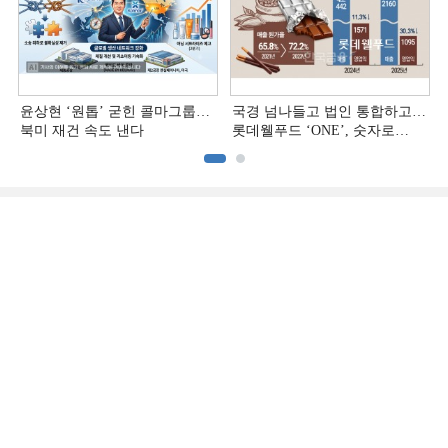
윤상현 ‘원톱ʼ 굳힌 콜마그룹…
국경 넘나들고 법인 통합하고…
북미 재건 속도 낸다
롯데웰푸드 ‘ONE’, 숫자로
증명하다