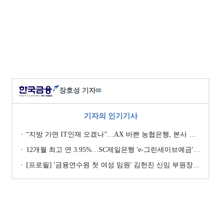
장호성 기자
✉
기자의 인기기사
“지방 가면 IT인재 오겠나”…AX 바쁜 농협은행, 본사 이전설에 ‘긴장’ [막 오른 금융권 하투(夏鬪)]
12개월 최고 연 3.95%…SC제일은행 'e-그린세이브예금' [이주의 은행 예금금리-8월 1주]
[프로필] '금융연수원 첫 여성 임원' 김헌진 신임 부원장···교육·디지털·기획 '올라운더'