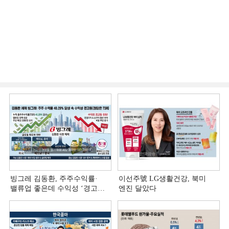
빙그레 김동환, 주주수익률·
이선주號 LG생활건강, 북미
밸류업 좋은데 수익성 ‘경고등ʼ
엔진 달았다
[정답은 TSR]