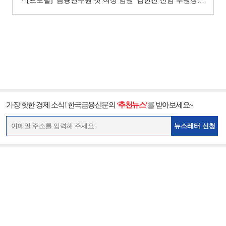
[프로필] '금융연수원 첫 여성 임원' 김헌진 신임 부원장···교육·디지털·기획 '올라운더'
가장 핫한 경제 소식! 한국금융신문의
‘추천뉴스’
를 받아보세요~
뉴스레터 신청