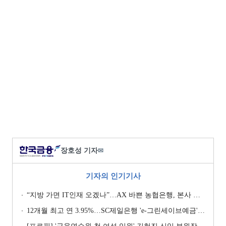
장호성 기자
✉
기자의 인기기사
“지방 가면 IT인재 오겠나”…AX 바쁜 농협은행, 본사 이전설에 ‘긴장’ [막 오른 금융권 하투(夏鬪)]
12개월 최고 연 3.95%…SC제일은행 'e-그린세이브예금' [이주의 은행 예금금리-8월 1주]