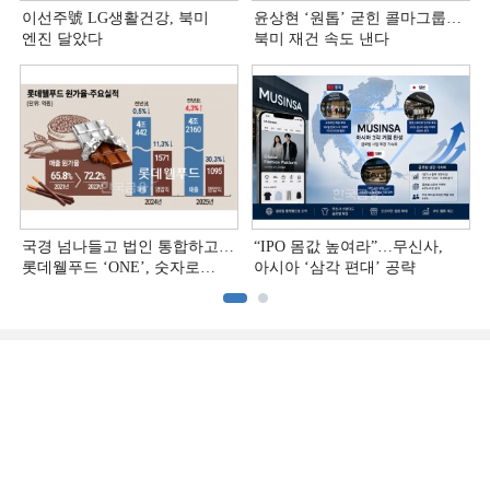
이선주號 LG생활건강, 북미
윤상현 ‘원톱ʼ 굳힌 콜마그룹…
엔진 달았다
북미 재건 속도 낸다
국경 넘나들고 법인 통합하고…
“IPO 몸값 높여라”…무신사,
롯데웰푸드 ‘ONE’, 숫자로
아시아 ‘삼각 편대’ 공략
증명하다