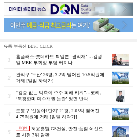
유통·부동산 BEST CLICK
홈플러스·롯데카드 책임론 ‘겹악재’ …김광
1
일 MBK 부회장 부담 커지나
관악구 '두산' 26평, 3.2억 떨어진 10.5억원에
2
거래 [일일 하락가]
“검증 없는 억측이 주주 피해 키워”…코리,
3
‘북경한미 미수채권 논란’ 정면 반박
도봉구 '신동아1단지' 21평, 2.05억 떨어진
4
4.75억원에 거래 [일일 하락가]
DQN
허윤홍號 GS건설, 안전·품질 쇄신으
5
로 시평 3위 탈환