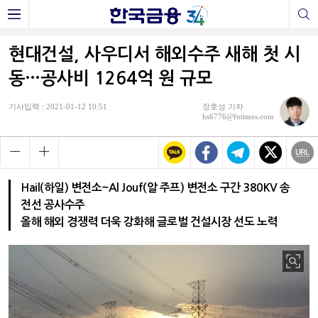
현대건설, 사우디서 해외수주 새해 첫 시
동…공사비 1264억 원 규모
기사입력 : 2021-01-12 10:51
장호성 기자
hs6776@fntimes.com
Hail(하일) 변전소~Al Jouf(알 주프) 변전소 구간 380KV 송
전선 공사수주
올해 해외 경쟁력 더욱 강화해 글로벌 건설시장 선도 노력