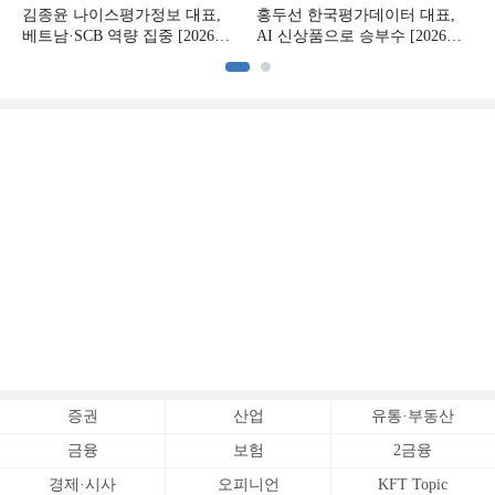
김종윤 나이스평가정보 대표,
홍두선 한국평가데이터 대표,
베트남·SCB 역량 집중 [2026
AI 신상품으로 승부수 [2026
CB사 하반기 전략 ②]
CB사 하반기 전략 ①]
증권
산업
유통·부동산
금융
보험
2금융
경제·시사
오피니언
KFT Topic