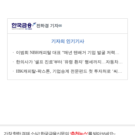
전하경 기자
✉
기자의 인기기사
이범희 NBH캐피탈 대표 “매년 텐배거 기업 발굴 저력…올해 ROE 20% 목표”
한의사가 '셀프 진료'부터 '유령 환자' 행세까지…자동차보험 악용 심각 [경상환자 8주룰 도입 초읽기]
IBK캐피탈-팍스톤, 기업승계 전문펀드 첫 투자처로 ‘씨엠디기술단’ 낙점 [캐피탈사 돋보기]
가장 핫한 경제 소식! 한국금융신문의
‘추천뉴스’
를 받아보세요~