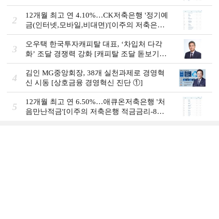
12개월 최고 연 4.10%…CK저축은행 '정기예
2
금(인터넷,모바일,비대면)'[이주의 저축은행
예금금리-8월 1주]
오우택 한국투자캐피탈 대표, ‘차입처 다각
3
화ʼ 조달 경쟁력 강화 [캐피탈 조달 돋보기
(12)]
김인 MG중앙회장, 38개 실천과제로 경영혁
4
신 시동 [상호금융 경영혁신 진단 ①]
12개월 최고 연 6.50%…애큐온저축은행 '처
5
음만난적금'[이주의 저축은행 적금금리-8월
1주]