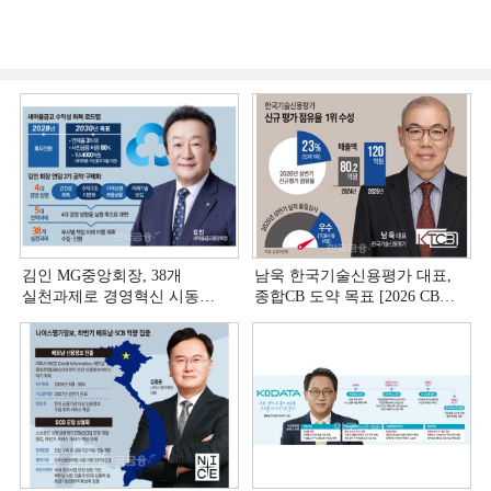
김인 MG중앙회장, 38개
남욱 한국기술신용평가 대표,
실천과제로 경영혁신 시동
종합CB 도약 목표 [2026 CB사
[상호금융 경영혁신 진단 ①]
하반기 전략 ③]