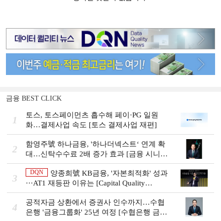
금융 BEST CLICK
토스, 토스페이먼츠 흡수해 페이·PG 일원
1
화…결제사업 속도 [토스 결제사업 재편]
함영주號 하나금융, '하나더넥스트‘ 연계 확
2
대…신탁수수료 2배 증가 효과 [금융 시니어
비즈니스 돋보기]
DQN
양종희號 KB금융, '자본최적화' 성과
3
···AT1 재등판 이유는 [Capital Quality
Review]]
공적자금 상환에서 증권사 인수까지…수협
4
은행 '금융그룹화' 25년 여정 [수협은행 금융