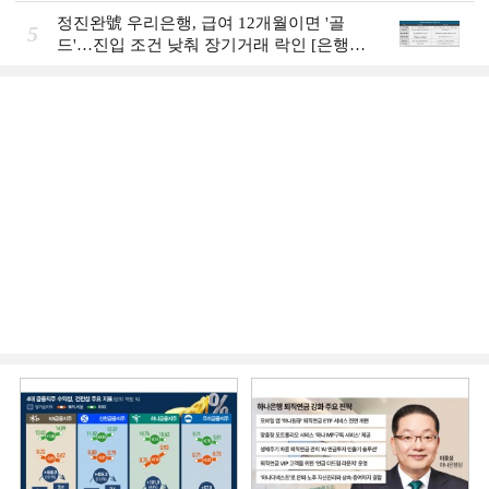
그룹의 꿈①]
정진완號 우리은행, 급여 12개월이면 '골
5
드'…진입 조건 낮춰 장기거래 락인 [은행권
머니무브 대응 전략]