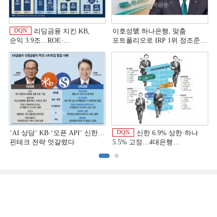
DQN
리딩금융 지킨 KB,
이호성號 하나은행, 맞춤
순익 3.9조…ROE·
포트폴리오로 IRP 1위 정조준
비용효율성까지 선두 [2026
[은행권 연금 방어전]
이
상반기 금융 리그테이블]
DQN
‘AI 상담’ KB·‘오픈 API’ 신한…
신한 6.9% 상한·하나
핀테크 전략 엇갈렸다
5.5% 고정…4대은행
중금리대출 승부수
이